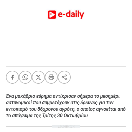
FEEDS
Πάσχα
Eurovision
Retro
Summer
OMG
LOL
A-List
LGBTQI+
Xmas
Ένα μακάβριο εύρημα αντίκρισαν σήμερα το μεσημέρι
αστυνομικοί που συμμετέχουν στις έρευνες για τον
εντοπισμό του 86χρονου αγρότη, ο οποίος αγνοείται από
το απόγευμα της Τρίτης 30 Οκτωβρίου.
LIFE
ΔΙΑΦΗΜΙΣΗ
Food
Body+Mind