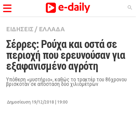
ΕΙΔΗΣΕΙΣ
/
ΕΛΛΑΔΑ
ΚΑΤΗΓΟΡΊΕΣ
Σέρρες: Ρούχα και οστά σε 
Ειδήσεις
περιοχή που ερευνούσαν για 
Θέματα
εξαφανισμένο αγρότη
Videos
Podcasts
Υπόθεση «μυστήριο», καθώς το τρακτέρ του 86χρονου
βρισκόταν σε απόσταση δύο χιλιομέτρων
Viral
Life
Δημοσίευση 19/12/2018 | 19:00
City Guide
Pop Culture
Agenda