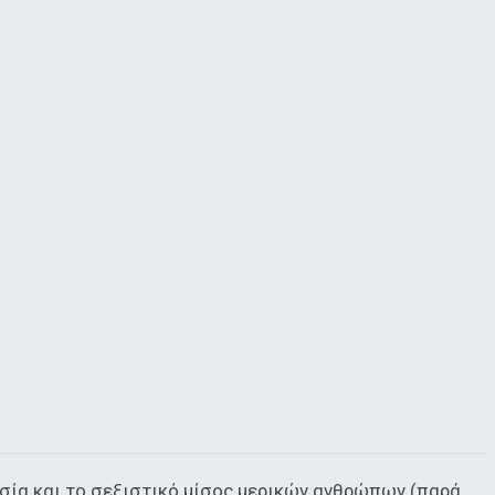
ισία και το σεξιστικό μίσος μερικών ανθρώπων (παρά