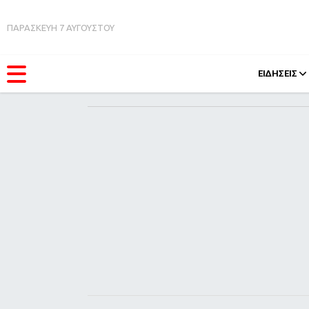
ΠΑΡΑΣΚΕΥΗ 7 ΑΥΓΟΥΣΤΟΥ
ΕΙΔΗΣΕΙΣ
ΚΑΤΗΓΟΡΊΕΣ
FEEDS
Ειδήσεις
Πάσχ
Θέματα
Retro
Videos
OMG
Podcasts
A-Lis
Viral
Xmas
Life