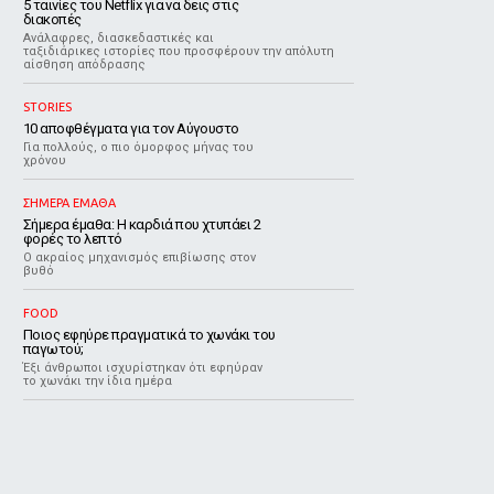
5 ταινίες του Netflix για να δεις στις
διακοπές
Aνάλαφρες, διασκεδαστικές και
ταξιδιάρικες ιστορίες που προσφέρουν την απόλυτη
αίσθηση απόδρασης
STORIES
10 αποφθέγματα για τον Αύγουστο
Για πολλούς, ο πιο όμορφος μήνας του
χρόνου
ΣΗΜΕΡΑ ΕΜΑΘΑ
Σήμερα έμαθα: Η καρδιά που χτυπάει 2
φορές το λεπτό
Ο ακραίος μηχανισμός επιβίωσης στον
βυθό
FOOD
Ποιος εφηύρε πραγματικά το χωνάκι του
παγωτού;
Έξι άνθρωποι ισχυρίστηκαν ότι εφηύραν
το χωνάκι την ίδια ημέρα