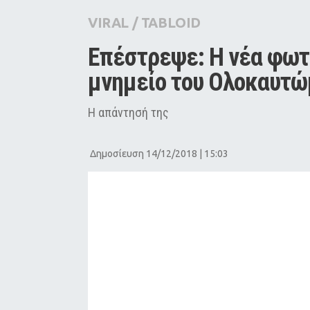
City Guide
VIRAL
/
TABLOID
Pop Culture
Επέστρεψε: Η νέα φωτο
Agenda
μνημείο του Ολοκαυτώ
Η απάντησή της
Δημοσίευση 14/12/2018 | 15:03