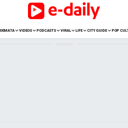
ΘΕΜΑΤΑ
VIDEOS
PODCASTS
VIRAL
LIFE
CITY GUIDE
POP CUL
ΔΙΑΦΗΜΙΣΗ
LIFE
Food
Body+Mind
α
Eurovision
Ταξίδια
Style
Summer
Σπίτι
Family
LOL
Σχέσεις
t
LGBTQI+