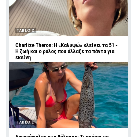
TABLOID
Charlize Theron: Η «Καλυψώ» κλείνει τα 51 ‑
H ζωή και ο ρόλος που άλλαξε τα πάντα για
εκείνη
TABLOID
Λαγοκέφαλος στη θάλασσα: Τι πρέπει να