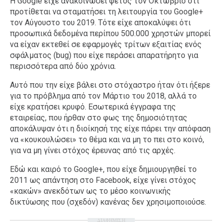
H Google είχε ανακοινώσει φέτος τον Οκτώβριο ότι
προτίθεται να σταματήσει τη λειτουργία του Google+
τον Αύγουστο του 2019. Τότε είχε αποκαλύψει ότι
προσωπικά δεδομένα περίπου 500.000 χρηστών μπορεί
να είχαν εκτεθεί σε εφαρμογές τρίτων εξαιτίας ενός
σφάλματος (bug) που είχε περάσει απαρατήρητο για
περισσότερα από δύο χρόνια.
Αυτό που την είχε βάλει στο στόχαστρο ήταν ότι ήξερε
για το πρόβλημα από τον Μάρτιο του 2018, αλλά το
είχε κρατήσει κρυφό. Εσωτερικά έγγραφα της
εταιρείας, που ήρθαν στο φως της δημοσιότητας
αποκάλυψαν ότι η διοίκησή της είχε πάρει την απόφαση
να «κουκουλώσει» το θέμα και να μη το πει στο κοινό,
για να μη γίνει στόχος έρευνας από τις αρχές.
Εδώ και καιρό το Google+, που είχε δημιουργηθεί το
2011 ως απάντηση στο Facebook, είχε γίνει στόχος
«κακών» ανεκδότων ως το μέσο κοινωνικής
δικτύωσης που (σχεδόν) κανένας δεν χρησιμοποιούσε.
ΔΙΑΦΗΜΙΣΗ