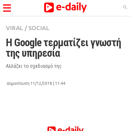
VIRAL
/
SOCIAL
ΚΑΤΗΓΟΡΊΕΣ
Η Google τερματίζει γνωστή 
Ειδήσεις
της υπηρεσία
Θέματα
Videos
Αλλάζει το σχεδιασμό της
Podcasts
Δημοσίευση 11/12/2018 | 11:44
Viral
Life
City Guide
Pop Culture
Agenda