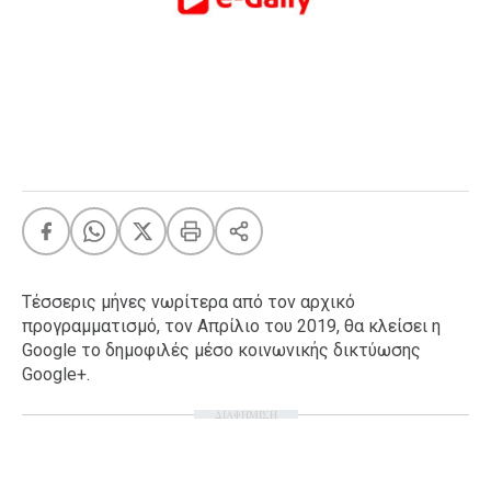
FEEDS
Πάσχα
Eurovision
Retro
Summer
OMG
LOL
A-List
LGBTQI+
Τέσσερις μήνες νωρίτερα από τον αρχικό
Xmas
προγραμματισμό, τον Απρίλιο του 2019, θα κλείσει η
Google το δημοφιλές μέσο κοινωνικής δικτύωσης
Google+.
ΔΙΑΦΗΜΙΣΗ
LIFE
Food
Body+Mind