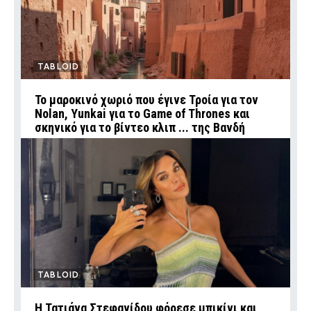
TABLOID
Το μαροκινό χωριό που έγινε Τροία για τον
Nolan, Yunkai για το Game of Thrones και
σκηνικό για το βίντεο κλιπ ... της Βανδή
TABLOID
Η Τατιάνα Στεφανίδου φόρεσε μπικίνι και