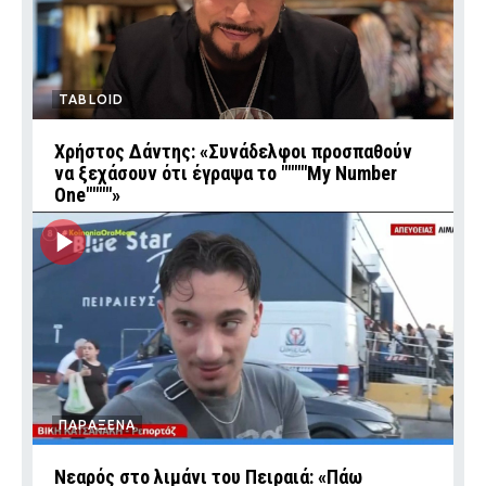
TABLOID
Χρήστος Δάντης: «Συνάδελφοι προσπαθούν
να ξεχάσουν ότι έγραψα το """"My Number
One""""»
ΠΑΡΑΞΕΝΑ
Νεαρός στο λιμάνι του Πειραιά: «Πάω