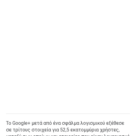
Ταξίδια
Style
Σπίτι
Family
Σχέσεις
AGENDA
Agenda
Επιλογές
Εισιτήρια
Το Google+ μετά από ένα σφάλμα λογισμικού εξέθεσε
σε τρίτους στοιχεία για 52,5 εκατομμύρια χρήστες,