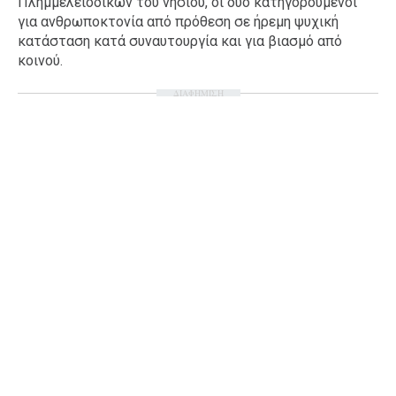
Πλημμελειοδικών του νησιού, οι δύο κατηγορούμενοι
για ανθρωποκτονία από πρόθεση σε ήρεμη ψυχική
Ταξίδια
Style
κατάσταση κατά συναυτουργία και για βιασμό από
Σπίτι
Family
κοινού.
Σχέσεις
ΔΙΑΦΗΜΙΣΗ
AGENDA
Agenda
Επιλογές
Εισιτήρια