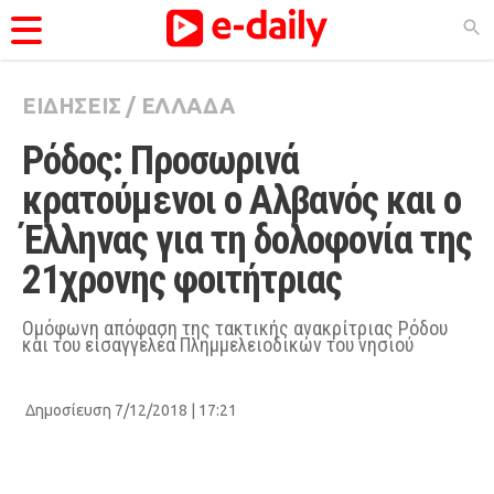
ΕΙΔΗΣΕΙΣ
/
ΕΛΛΑΔΑ
ΚΑΤΗΓΟΡΊΕΣ
Ρόδος: Προσωρινά 
Ειδήσεις
κρατούμενοι ο Αλβανός και ο 
Θέματα
Έλληνας για τη δολοφονία της 
Videos
21χρονης φοιτήτριας
Podcasts
Viral
Ομόφωνη απόφαση της τακτικής ανακρίτριας Ρόδου
και του εισαγγελέα Πλημμελειοδικών του νησιού
Life
City Guide
Δημοσίευση 7/12/2018 | 17:21
Pop Culture
Agenda