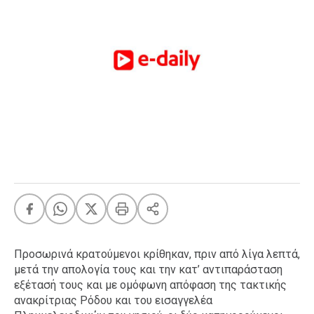
FEEDS
Πάσχα
Eurovision
Retro
Summer
OMG
LOL
A-List
LGBTQI+
Xmas
Προσωρινά κρατούμενοι κρίθηκαν, πριν από λίγα λεπτά,
μετά την απολογία τους και την κατ’ αντιπαράσταση
LIFE
εξέτασή τους και με ομόφωνη απόφαση της τακτικής
ανακρίτριας Ρόδου και του εισαγγελέα
Food
Body+Mind