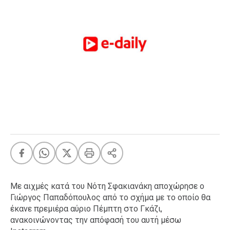
FEEDS
Πάσχα
Eurovision
Retro
Summer
OMG
LOL
A-List
LGBTQI+
Xmas
Με αιχμές κατά του Νότη Σφακιανάκη αποχώρησε ο
Γιώργος Παπαδόπουλος από το σχήμα με το οποίο θα
LIFE
έκανε πρεμιέρα αύριο Πέμπτη στο Γκάζι,
ανακοινώνοντας την απόφασή του αυτή μέσω
Food
Body+Mind