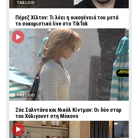
TABLOID
Πέρεζ Χίλτον: Τι λέει η οικογένειά του μετά
το σοκαριστικό live στο TikTok
TABLOID
Ζόε Σαλντάνα και Νικόλ Κίντμαν: Οι δύο σταρ
του Χόλιγουντ στη Μύκονο