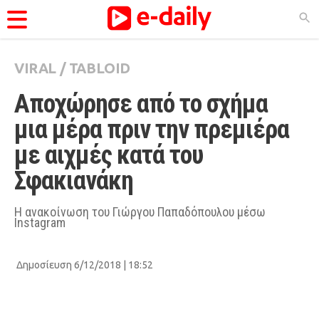
VIRAL
/
TABLOID
ΚΑΤΗΓΟΡΊΕΣ
Αποχώρησε από το σχήμα 
Ειδήσεις
μια μέρα πριν την πρεμιέρα 
Θέματα
με αιχμές κατά του 
Videos
Σφακιανάκη
Podcasts
Viral
Η ανακοίνωση του Γιώργου Παπαδόπουλου μέσω
Instagram
Life
City Guide
Δημοσίευση 6/12/2018 | 18:52
Pop Culture
Agenda