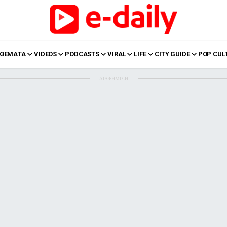
ΘΕΜΑΤΑ
VIDEOS
PODCASTS
VIRAL
LIFE
CITY GUIDE
POP CUL
ΔΙΑΦΗΜΙΣΗ
LIFE
Food
Body+Mind
α
Eurovision
Ταξίδια
Style
Summer
Σπίτι
Family
LOL
Σχέσεις
t
LGBTQI+