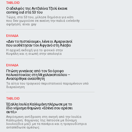
TABLOID
Ο αδελφός της Αντζελίνα Τζολί έκανε
coming out στα 53 του
Τώρα, στα 53 του, μίλησε δημόσια για κάτι
που δεν χωρούσε σε εκείνη την παλιά celebrity
αφήγηση: είναι gay
ΕΛΛΑΔΑ
«Δεν το πιστεύουμε», λένε οι Αμερικανοί
που υιοθέτησαν τον Αφγανό στη Λέσβο
Η αρχική εκδοχή για το φονικό στην
Κυψέλη και η σιωπή στην απολογία
ΕΛΛΑΔΑ
Πτώση γυναίκας από τον 5ο όροφο
πολυκατοικίας στη Μιχαλακοπούλου –
Ανασύρθηκε αναίσθητη
Τα αίτια του τραγικού περιστατικού παραμένουν υπό
διερεύνηση
TABLOID
Έξαλλη Ιουλία Καλλιμάνη πλήρωσε με το
ίδιο νόμισμα θαμώνα: «Εσένα σου αρέσει
αυτό;»
Απρόσμενη αντίδραση στη σκηνή από την Ιουλία
Καλλιμάνη: θαμώνας της πετούσε με δύναμη
λουλούδια μαζί με τα πανέρια και η τραγουδίστρια
ανταπέδωσε αμέσως.