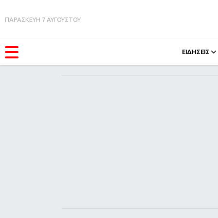
ΠΑΡΑΣΚΕΥΗ 7 ΑΥΓΟΥΣΤΟΥ
ΕΙΔΗΣΕΙΣ
ΚΑΤΗΓΟΡΊΕΣ
FEEDS
Ειδήσεις
Πάσχ
Θέματα
Retro
Videos
OMG
Podcasts
A-Lis
Viral
Xmas
Life