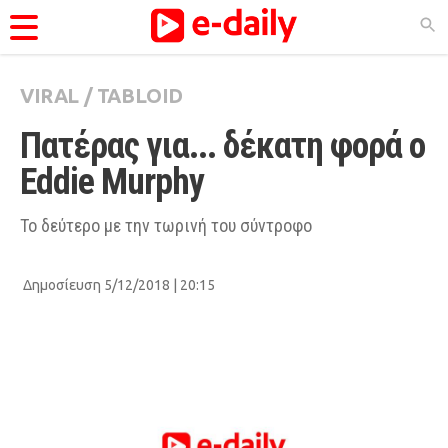
VIRAL
/
TABLOID
ΚΑΤΗΓΟΡΊΕΣ
Πατέρας για... δέκατη φορά ο 
Ειδήσεις
Eddie Murphy
Θέματα
Videos
Το δεύτερο με την τωρινή του σύντροφο
Podcasts
Δημοσίευση 5/12/2018 | 20:15
Viral
Life
City Guide
Pop Culture
Agenda