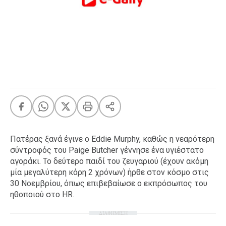
FEEDS
Πάσχα
Eurovision
Retro
Summer
OMG
LOL
A-List
LGBTQI+
Πατέρας ξανά έγινε ο Eddie Murphy, καθώς η νεαρότερη
Xmas
σύντροφός του Paige Butcher γέννησε ένα υγιέστατο
αγοράκι. Το δεύτερο παιδί του ζευγαριού (έχουν ακόμη
μία μεγαλύτερη κόρη 2 χρόνων) ήρθε στον κόσμο στις
30 Νοεμβρίου, όπως επιβεβαίωσε ο εκπρόσωπος του
ηθοποιού στο HR.
LIFE
ΔΙΑΦΗΜΙΣΗ
Food
Body+Mind