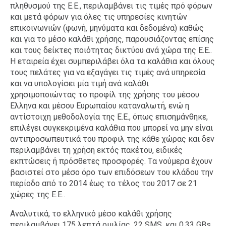
πληθυσμού της Ε.Ε., περιλαμβάνει τις τιμές πρό φόρων
και μετά φόρων για όλες τις υπηρεσίες κινητών
επικοινωνιών (φωνή, μηνύματα και δεδομένα) καθώς
και για το μέσο καλάθι χρήσης, παρουσιάζοντας επίσης
και τους δείκτες ποιότητας δικτύου ανά χώρα της Ε.Ε..
Η εταιρεία έχει συμπεριλάβει όλα τα καλάθια και όλους
τους πελάτες για να εξαγάγει τις τιμές ανά υπηρεσία
και να υπολογίσει μία τιμή ανά καλάθι
χρησιμοποιώντας το προφίλ της χρήσης του μέσου
Ελληνα και μέσου Ευρωπαίου καταναλωτή, ενώ η
αντίστοιχη μεθοδολογία της Ε.Ε., όπως επισημάνθηκε,
επιλέγει συγκεκριμένα καλάθια που μπορεί να μην είναι
αντιπροσωπευτικά του προφιλ της κάθε χώρας και δεν
περιλαμβάνει τη χρήση εκτός πακέτου, ειδικές
εκπτώσεις ή πρόσθετες προσφορές. Tα νούμερα έχουν
βασιστεί στο μέσο όρο των επιδόσεων του κλάδου την
περίοδο από το 2014 έως το τέλος του 2017 σε 21
χώρες της Ε.Ε..
Αναλυτικά, το ελληνικό μέσο καλάθι χρήσης
περιλαμβάνει 175 λεπτά ομιλίας, 22 SMS, και 0,33 GBs.