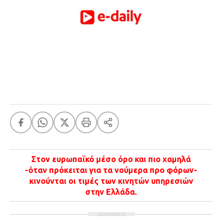
FEEDS
Πάσχα
Eurovision
Retro
Summer
OMG
LOL
A-List
LGBTQI+
Xmas
Στον ευρωπαϊκό μέσο όρο και πιο χαμηλά
-όταν πρόκειται για τα νούμερα προ φόρων-
κινούνται οι τιμές των κινητών υπηρεσιών
στην Ελλάδα.
LIFE
ΔΙΑΦΗΜΙΣΗ
Food
Body+Mind