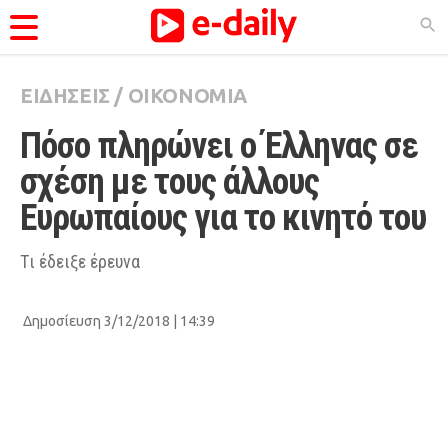
ΕΙΔΗΣΕΙΣ
/
ΟΙΚΟΝΟΜΙΑ
ΚΑΤΗΓΟΡΊΕΣ
Πόσο πληρώνει ο Έλληνας σε 
Ειδήσεις
σχέση με τους άλλους 
Θέματα
Ευρωπαίους για το κινητό του
Videos
Podcasts
Tι έδειξε έρευνα
Viral
Δημοσίευση 3/12/2018 | 14:39
Life
City Guide
Pop Culture
Agenda