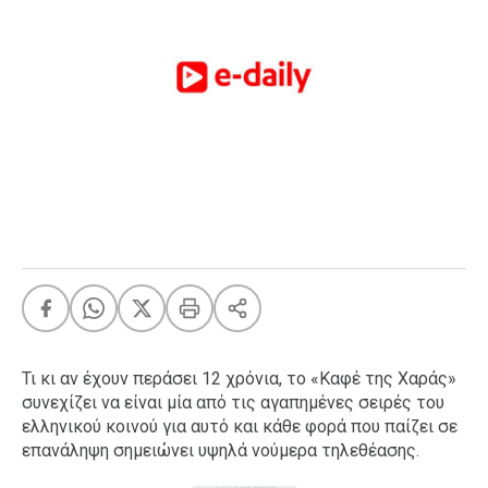
FEEDS
Πάσχα
Eurovision
Retro
Summer
OMG
LOL
A-List
LGBTQI+
Xmas
Τι κι αν έχουν περάσει 12 χρόνια, το «Καφέ της Χαράς»
συνεχίζει να είναι μία από τις αγαπημένες σειρές του
ελληνικού κοινού για αυτό και κάθε φορά που παίζει σε
LIFE
επανάληψη σημειώνει υψηλά νούμερα τηλεθέασης.
Food
Body+Mind