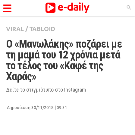
VIRAL
/
TABLOID
ΚΑΤΗΓΟΡΊΕΣ
Ο «Μανωλάκης» ποζάρει με 
Ειδήσεις
τη μαμά του 12 χρόνια μετά 
Θέματα
το τέλος του «Καφέ της 
Videos
Χαράς»
Podcasts
Viral
Δείτε το στιγμιότυπο στο Instagram
Life
Δημοσίευση 30/11/2018 | 09:31
City Guide
Pop Culture
Agenda