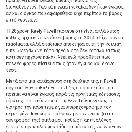
πρέπει να είναι έγκυος καθώς η κοιλιά της
διογκώνονταν. Τελικά η νεαρή γυναίκα δεν ήταν έγκυος,
αν και ο όγκος που αφαιρέθηκα είχε περίπου το βάρος
επτά νεογνών.
Η 28χρονη Keely Favell πίστευε ότι είναι απλά λίπος
καθώς άρχισε να κερδίζει βάρος το 2014. «Είχα πάντα
πιασίματα, αλλά σταδιακά απέκτησα αυτή την κοιλιά»,
είπε. «Μεγάλωνε τόσο αργά ώστε δεν κατάλαβα πως
κάτι δεν πήγαινε καλά», λέει ενώ προσθέτει πως
πολλές φορές πίστευε πως ήταν έγκυος και έκανε
τεστ.
Mετά από μια κατάρρευση στη δουλειά της, η Favell
πήγε σε έναν παθολόγο το 2016, ο οποίος είπε ότι
πρέπει να είναι έγκυος παρά τις αρνητικές εξετάσεις
αίματος. Πιστεύοντας ότι η Favell είναι έγκυος, ο
γιατρός την παρέπεμψε για υπερηχογράφημα τον
περασμένο Ιανουάριο. «Ήμουν με τον Jamie (σ.σ. ο
σύντροφός της) δίπλα μου, καθώς η ακτινολόγος
εξέταζε την κοιλιά μου. Είδα τα μάτια της να ανοίγουν