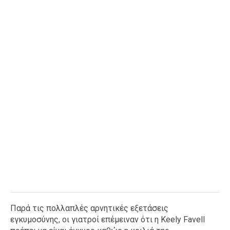
Ταξίδια
Style
Σπίτι
Family
Σχέσεις
AGENDA
Agenda
Επιλογές
Εισιτήρια
Παρά τις πολλαπλές αρνητικές εξετάσεις
εγκυμοσύνης, οι γιατροί επέμειναν ότι η Keely Favell