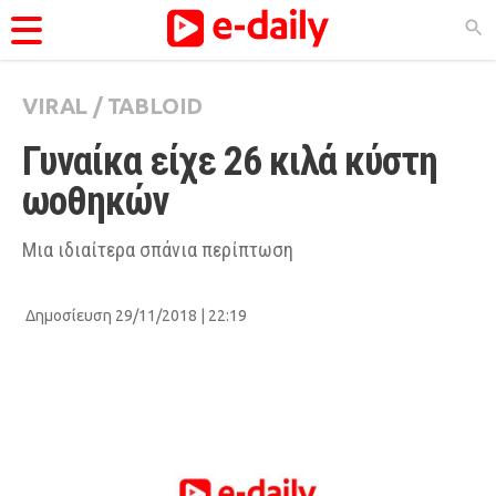
VIRAL
/
TABLOID
ΚΑΤΗΓΟΡΊΕΣ
Γυναίκα είχε 26 κιλά κύστη 
Ειδήσεις
ωοθηκών
Θέματα
Videos
Μια ιδιαίτερα σπάνια περίπτωση
Podcasts
Δημοσίευση 29/11/2018 | 22:19
Viral
Life
City Guide
Pop Culture
Agenda