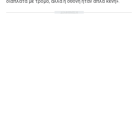
διάπλατα με τρόμο, αλλά η οθόνη ήταν απλά κενή».
ΔΙΑΦΗΜΙΣΗ