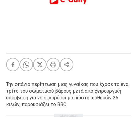
FEEDS
Πάσχα
Eurovision
Retro
Summer
OMG
LOL
A-List
LGBTQI+
Την σπάνια περίπτωση μιας γυναίκας που έχασε το ένα
Xmas
τρίτο του σωματικού βάρους μετά από χειρουργική
επέμβαση για να αφαιρέσει μια κύστη ωοθηκών 26
κιλών, παρουσιάζει το BBC.
ΔΙΑΦΗΜΙΣΗ
LIFE
Food
Body+Mind