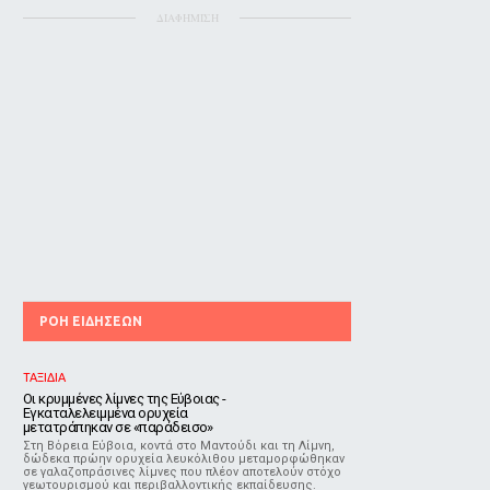
ΔΙΑΦΗΜΙΣΗ
ΡΟΗ ΕΙΔΗΣΕΩΝ
ΤΑΞΙΔΙΑ
Οι κρυμμένες λίμνες της Εύβοιας -
Εγκαταλελειμμένα ορυχεία
μετατράπηκαν σε «παράδεισο»
Στη Βόρεια Εύβοια, κοντά στο Μαντούδι και τη Λίμνη,
δώδεκα πρώην ορυχεία λευκόλιθου μεταμορφώθηκαν
σε γαλαζοπράσινες λίμνες που πλέον αποτελούν στόχο
γεωτουρισμού και περιβαλλοντικής εκπαίδευσης.