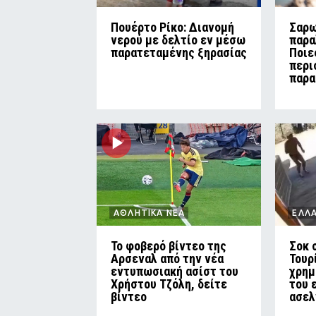
Πουέρτο Ρίκο: Διανομή
Σαρω
νερού με δελτίο εν μέσω
παρα
παρατεταμένης ξηρασίας
Ποιε
περι
παρα
ΑΘΛΗΤΙΚΑ ΝΕΑ
ΕΛΛ
Το φοβερό βίντεο της
Σοκ 
Αρσεναλ από την νέα
Τουρ
εντυπωσιακή ασίστ του
χρημ
Χρήστου Τζόλη, δείτε
του 
βίντεο
ασελ