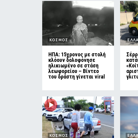
ΚΟΣΜΟΣ
ΕΛΛ
ΗΠΑ: 15χρονος με στολή
Σέρρ
κλόουν δολοφόνησε
κατά
ηλικιωμένο σε στάση
«Κοί
λεωφορείου – Βίντεο
αρισ
του δράστη γίνεται viral
γλιτ
ΚΟΣΜΟΣ
ΕΛΛ