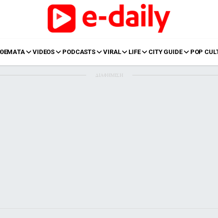
ΘΕΜΑΤΑ
VIDEOS
PODCASTS
VIRAL
LIFE
CITY GUIDE
POP CUL
ΔΙΑΦΗΜΙΣΗ
LIFE
Food
Body+Mind
α
Eurovision
Ταξίδια
Style
Summer
Σπίτι
Family
LOL
Σχέσεις
t
LGBTQI+