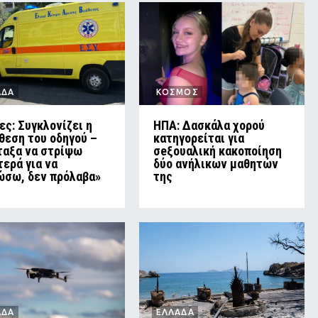
ΑΔΑ
ΚΟΣΜΟΣ
ες: Συγκλονίζει η
ΗΠΑ: Δασκάλα χορού
θεση του οδηγού –
κατηγορείται για
ταξα να στρίψω
σeξουαλική κακοποίηση
τερά για να
δύο ανήλικων μαθητών
ώσω, δεν πρόλαβα»
της
ΑΔΑ
ΕΛΛΑΔΑ