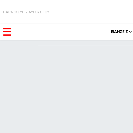
ΠΑΡΑΣΚΕΥΗ 7 ΑΥΓΟΥΣΤΟΥ
ΕΙΔΗΣΕΙΣ
ΚΑΤΗΓΟΡΊΕΣ
FEEDS
Ειδήσεις
Πάσχ
Θέματα
Retro
Videos
OMG
Podcasts
A-Lis
Viral
Xmas
Life