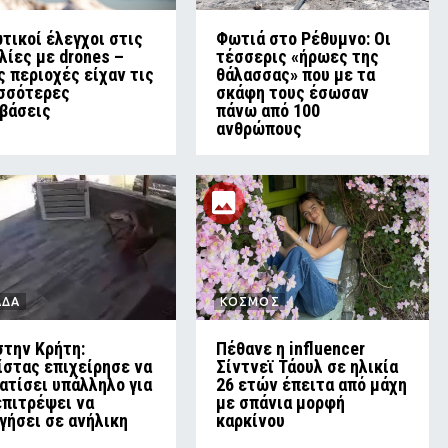
τικοί έλεγχοι στις
Φωτιά στο Ρέθυμνο: Οι
λίες με drones –
τέσσερις «ήρωες της
ς περιοχές είχαν τις
θάλασσας» που με τα
σσότερες
σκάφη τους έσωσαν
βάσεις
πάνω από 100
ανθρώπους
ΑΔΑ
ΚΟΣΜΟΣ
στην Κρήτη:
Πέθανε η influencer
ίστας επιχείρησε να
Σίντνεϊ Τάουλ σε ηλικία
ατίσει υπάλληλο για
26 ετών έπειτα από μάχη
επιτρέψει να
με σπάνια μορφή
γήσει σε ανήλικη
καρκίνου