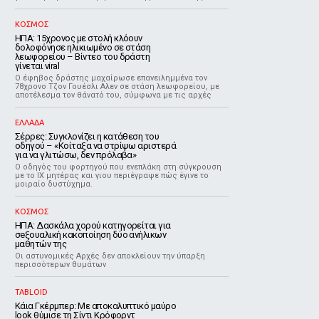
ΚΟΣΜΟΣ
ΗΠΑ: 15χρονος με στολή κλόουν
δολοφόνησε ηλικιωμένο σε στάση
λεωφορείου – Βίντεο του δράστη
γίνεται viral
Ο έφηβος δράστης μαχαίρωσε επανειλημμένα τον
78χρονο Τζον Γουέσλι Αλεν σε στάση λεωφορείου, με
αποτέλεσμα τον θάνατό του, σύμφωνα με τις αρχές
ΕΛΛΑΔΑ
Σέρρες: Συγκλονίζει η κατάθεση του
οδηγού – «Κοίταξα να στρίψω αριστερά
για να γλιτώσω, δεν πρόλαβα»
Ο οδηγός του φορτηγού που ενεπλάκη στη σύγκρουση
με το ΙΧ μητέρας και γιου περιέγραψε πώς έγινε το
μοιραίο δυστύχημα.
ΚΟΣΜΟΣ
ΗΠΑ: Δασκάλα χορού κατηγορείται για
σeξουαλική κακοποίηση δύο ανήλικων
μαθητών της
Οι αστυνομικές Αρχές δεν αποκλείουν την ύπαρξη
περισσότερων θυμάτων
TABLOID
Κάια Γκέρμπερ: Με αποκαλυπτικό μαύρο
look θύμισε τη Σίντι Κρόφορντ