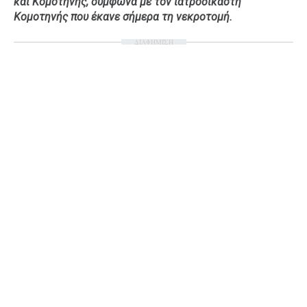
και Κομοτηνής, σύμφωνα με τον ιατροδικαστή
Κομοτηνής που έκανε σήμερα τη νεκροτομή.
Ταξίδια
Style
Σπίτι
Family
ΔΙΑΦΗΜΙΣΗ
Σχέσεις
AGENDA
Agenda
Επιλογές
Εισιτήρια