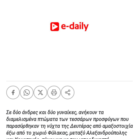
FEEDS
Πάσχα
Eurovision
Retro
Summer
OMG
LOL
A-List
LGBTQI+
Xmas
Σε δύο άνδρες και δύο γυναίκες, ανήκουν τα
διαμελισμένα πτώματα των τεσσάρων προσφύγων που
LIFE
παρασύρθηκαν τη νύχτα της Δευτέρας από αμαξοστοιχία
έξω από το χωριό Φύλακας, μεταξύ Αλεξανδρούπολης
Food
Body+Mind