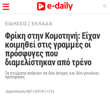
ΕΙΔΗΣΕΙΣ
/
ΕΛΛΑΔΑ
ΚΑΤΗΓΟΡΊΕΣ
Φρίκη στην Κομοτηνή: Είχαν 
Ειδήσεις
κοιμηθεί στις γραμμές οι 
Θέματα
πρόσφυγες που 
Videos
διαμελίστηκαν από τρένο
Podcasts
Viral
Τα πτώματα ανήκουν σε δύο άντρες και δύο γυναίκες
πρόσφυγες
Life
City Guide
Δημοσίευση 28/11/2018 | 15:32
Pop Culture
Agenda