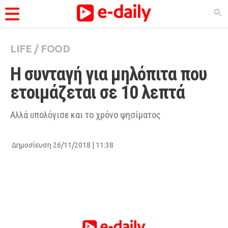
LIFE
/
FOOD
ΚΑΤΗΓΟΡΊΕΣ
Η συνταγή για μηλόπιτα που 
Ειδήσεις
ετοιμάζεται σε 10 λεπτά
Θέματα
Videos
Αλλά υπολόγισε και το χρόνο ψησίματος
Podcasts
Δημοσίευση 26/11/2018 | 11:38
Viral
Life
City Guide
Pop Culture
Agenda