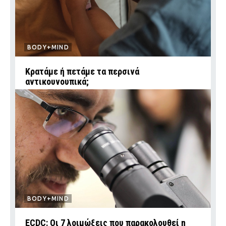
BODY+MIND
Κρατάμε ή πετάμε τα περσινά
αντικουνουπικά;
BODY+MIND
ECDC: Οι 7 λοιμώξεις που παρακολουθεί η