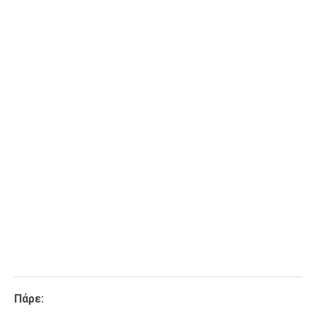
Ταξίδια
Style
Σπίτι
Family
Σχέσεις
AGENDA
Agenda
Επιλογές
Εισιτήρια
Πάρε: