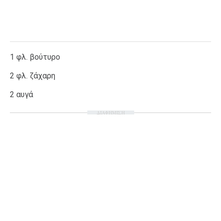
1 φλ. βούτυρο
2 φλ. ζάχαρη
2 αυγά
ΔΙΑΦΗΜΙΣΗ