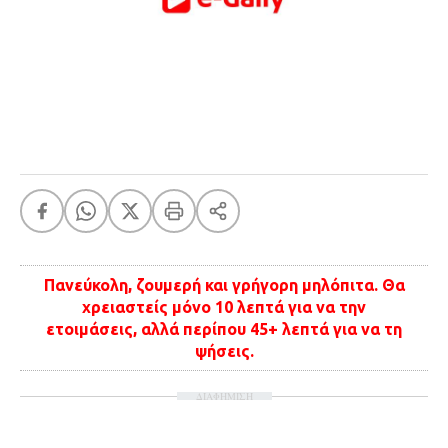
FEEDS
Πάσχα
Eurovision
Retro
Summer
OMG
LOL
A-List
LGBTQI+
Πανεύκολη, ζουμερή και γρήγορη μηλόπιτα. Θα
Xmas
χρειαστείς μόνο 10 λεπτά για να την
ετοιμάσεις, αλλά περίπου 45+ λεπτά για να τη
ψήσεις.
LIFE
ΔΙΑΦΗΜΙΣΗ
Food
Body+Mind