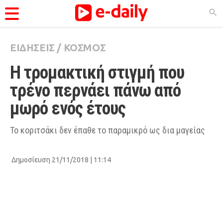
ΕΙΔΗΣΕΙΣ
/
ΚΟΣΜΟΣ
ΚΑΤΗΓΟΡΊΕΣ
Η τρομακτική στιγμή που 
Ειδήσεις
τρένο περνάει πάνω από 
Θέματα
μωρό ενός έτους
Videos
Podcasts
Το κοριτσάκι δεν έπαθε το παραμικρό ως δια μαγείας
Viral
Δημοσίευση 21/11/2018 | 11:14
Life
City Guide
Pop Culture
Agenda