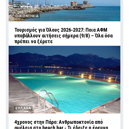
ΟΙΚΟΝΟΜΙΑ
Τουρισμός για Όλους 2026‑2027: Ποια ΑΦΜ
υποβάλλουν αιτήσεις σήμερα (9/8) – Όλα όσα
πρέπει να ξέρετε
ΕΛΛΑΔΑ
4χρονος στην Πάρο: Ανθρωποκτονία από
αμέλεια στο beach bar ‑ Τι έδειξε η έρευνα