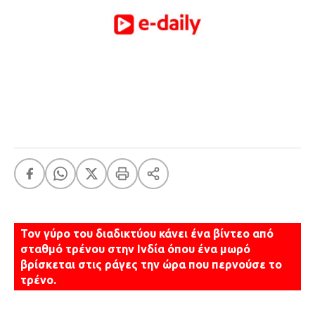
FEEDS
Πάσχα
Eurovision
Retro
Summer
OMG
LOL
A-List
LGBTQI+
Xmas
Τον γύρο του διαδικτύου κάνει ένα βίντεο από
σταθμό τρένου στην Ινδία όπου ένα μωρό
βρίσκεται στις ράγες την ώρα που περνούσε το
LIFE
τρένο.
Food
Body+Mind