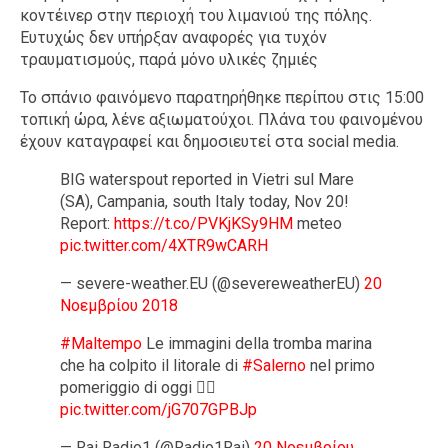
κοντέινερ στην περιοχή του λιμανιού της πόλης.
Ευτυχώς δεν υπήρξαν αναφορές για τυχόν
τραυματισμούς, παρά μόνο υλικές ζημιές
Το σπάνιο φαινόμενο παρατηρήθηκε περίπου στις 15:00
τοπική ώρα, λένε αξιωματούχοι. Πλάνα του φαινομένου
έχουν καταγραφεί και δημοσιευτεί στα social media.
BIG waterspout reported in Vietri sul Mare
(SA), Campania, south Italy today, Nov 20!
Report:
https://t.co/PVKjKSy9HM
meteo
pic.twitter.com/4XTR9wCARH
— severe-weather.EU (@severeweatherEU)
20
Νοεμβρίου 2018
#Maltempo
Le immagini della tromba marina
che ha colpito il litorale di
#Salerno
nel primo
pomeriggio di oggi 👇🏻
pic.twitter.com/jG707GPBJp
— Rai Radio1 (@Radio1Rai)
20 Νοεμβρίου