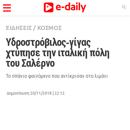
ΕΙΔΗΣΕΙΣ
/
ΚΟΣΜΟΣ
ΚΑΤΗΓΟΡΊΕΣ
Υδροστρόβιλος‑γίγας 
Ειδήσεις
χτύπησε την ιταλική πόλη 
Θέματα
του Σαλέρνο 
Videos
Podcasts
Το σπάνιο φαινόμενο που αντίκρισαν στο λιμάνι
Viral
Δημοσίευση 20/11/2018 | 22:12
Life
City Guide
Pop Culture
Agenda