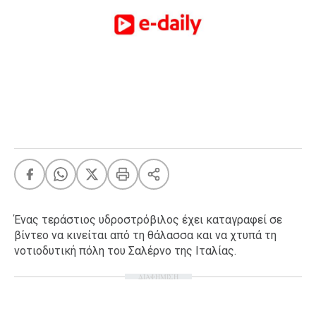
FEEDS
Πάσχα
Eurovision
Retro
Summer
OMG
LOL
A-List
LGBTQI+
Xmas
Ένας τεράστιος υδροστρόβιλος έχει καταγραφεί σε
βίντεο να κινείται από τη θάλασσα και να χτυπά τη
νοτιοδυτική πόλη του Σαλέρνο της Ιταλίας.
ΔΙΑΦΗΜΙΣΗ
LIFE
Food
Body+Mind