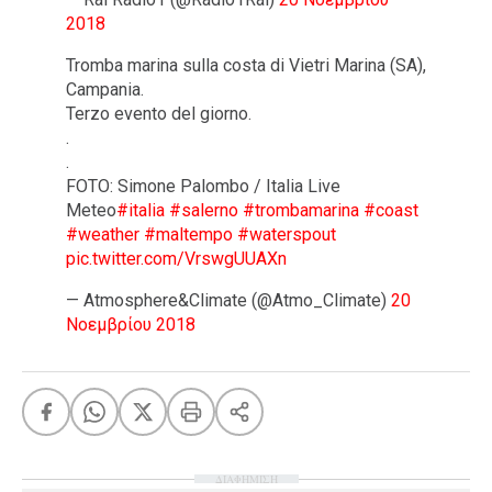
2018
Tromba marina sulla costa di Vietri Marina (SA),
Campania.
Terzo evento del giorno.
.
.
FOTO: Simone Palombo / Italia Live
Meteo
#italia
#salerno
#trombamarina
#coast
#weather
#maltempo
#waterspout
pic.twitter.com/VrswgUUAXn
— Atmosphere&Climate (@Atmo_Climate)
20
Νοεμβρίου 2018
ΔΙΑΦΗΜΙΣΗ