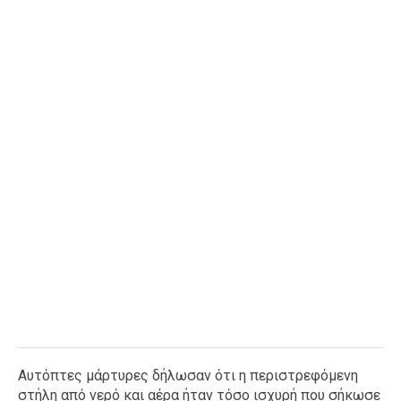
Ταξίδια
Style
Σπίτι
Family
Σχέσεις
AGENDA
Agenda
Επιλογές
Εισιτήρια
Αυτόπτες μάρτυρες δήλωσαν ότι η περιστρεφόμενη
στήλη από νερό και αέρα ήταν τόσο ισχυρή που σήκωσε