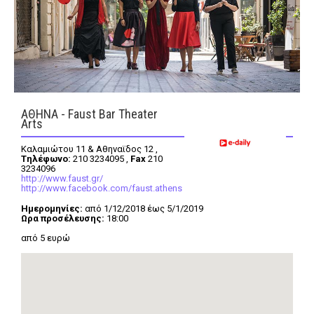
FEEDS
Πάσχα
Eurovision
ΑΘΗΝΑ - Faust Bar Theater
Arts
Retro
Summer
Καλαμιώτου 11 & Αθηναϊδος 12 ,
OMG
LOL
Tηλέφωνο:
210 3234095 ,
Fax
210
3234096
http://www.faust.gr/
A-List
LGBTQI+
http://www.facebook.com/faust.athens
Xmas
Ημερομηνίες:
από 1/12/2018 έως 5/1/2019
Ωρα προσέλευσης:
18:00
από 5 ευρώ
LIFE
Food
Body+Mind