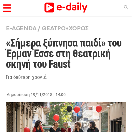
E-AGENDA
/
ΘΕΑΤΡΟ+ΧΟΡΟΣ
ΚΑΤΗΓΟΡΊΕΣ
«Σήμερα ξύπνησα παιδί» του 
Ειδήσεις
Έρμαν Έσσε στη θεατρική 
Θέματα
σκηνή του Faust
Videos
Podcasts
Για δεύτερη χρονιά
Viral
Δημοσίευση 19/11/2018 | 14:00
Life
City Guide
Pop Culture
Agenda