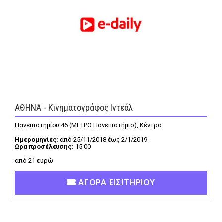
FEEDS
Πάσχα
Eurovision
Retro
Summer
ΑΘΗΝΑ - Κινηματογράφος Ιντεάλ
OMG
LOL
Πανεπιστημίου 46 (ΜΕΤΡΟ Πανεπιστήμιο), Κέντρο
A-List
LGBTQI+
Ημερομηνίες:
από 25/11/2018 έως 2/1/2019
Xmas
Ωρα προσέλευσης:
15:00
από 21 ευρώ
ΑΓΟΡΑ ΕΙΣΙΤΗΡΙΟΥ
LIFE
Food
Body+Mind