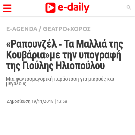
E-AGENDA
/
ΘΕΑΤΡΟ+ΧΟΡΟΣ
ΚΑΤΗΓΟΡΊΕΣ
«Ραπουνζέλ ‑ Τα Μαλλιά της 
Ειδήσεις
Κουβάρια»με την υπογραφή 
Θέματα
της Γιούλης Ηλιοπούλου
Videos
Podcasts
Μια φαντασμαγορική παράσταση για μικρούς και
μεγάλους
Viral
Life
Δημοσίευση 19/11/2018 | 13:58
City Guide
Pop Culture
Agenda