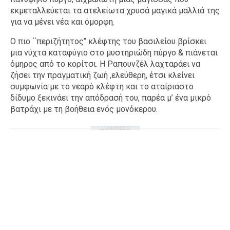
εκμεταλλεύεται τα ατελείωτα χρυσά μαγικά μαλλιά της
για να μένει νέα και όμορφη.
Ο πιο ΄΄περιζήτητος’’ κλέφτης του βασιλείου βρίσκει
μια νύχτα καταφύγιο στο μυστηριώδη πύργο & πιάνεται
όμηρος από το κορίτσι. Η Ραπουνζέλ λαχταράει να
ζήσει την πραγματική ζωή ,ελεύθερη, έτσι κλείνει
συμφωνία με το νεαρό κλέφτη και το αταίριαστο
δίδυμο ξεκινάει την απόδρασή του, παρέα μ’ ένα μικρό
βατράχι με τη βοήθεια ενός μονόκερου.
ΔΙΑΦΗΜΙΣΗ