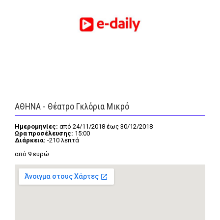
FEEDS
Πάσχα
Eurovision
Retro
Summer
ΑΘΗΝΑ - Θέατρο Γκλόρια Μικρό
OMG
LOL
A-List
LGBTQI+
Ημερομηνίες:
από 24/11/2018 έως 30/12/2018
Ωρα προσέλευσης:
15:00
Διάρκεια:
-210 λεπτά
Xmas
από 9 ευρώ
LIFE
Food
Body+Mind