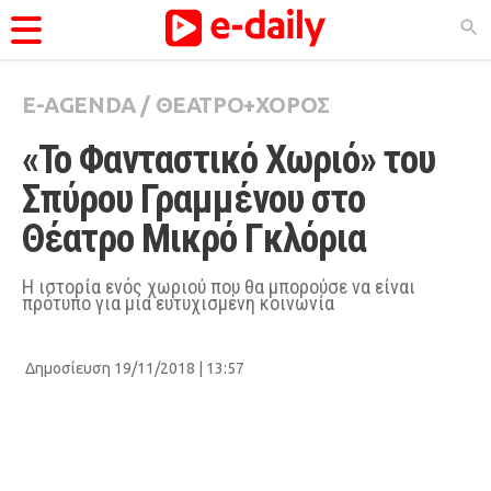
E-AGENDA
/
ΘΕΑΤΡΟ+ΧΟΡΟΣ
ΚΑΤΗΓΟΡΊΕΣ
«Το Φανταστικό Χωριό» του 
Ειδήσεις
Σπύρου Γραμμένου στο 
Θέματα
Θέατρο Μικρό Γκλόρια
Videos
Podcasts
Η ιστορία ενός χωριού που θα μπορούσε να είναι
πρότυπο για μια ευτυχισμένη κοινωνία
Viral
Life
Δημοσίευση 19/11/2018 | 13:57
City Guide
Pop Culture
Agenda