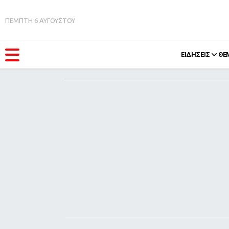
ΠΕΜΠΤΗ 6 ΑΥΓΟΥΣΤΟΥ
ΕΙΔΗΣΕΙΣ
ΘΕ
ΚΑΤΗΓΟΡΊΕΣ
FEEDS
Ειδήσεις
Πάσχ
Θέματα
Retro
Videos
OMG
Podcasts
A-Lis
Viral
Xmas
Life