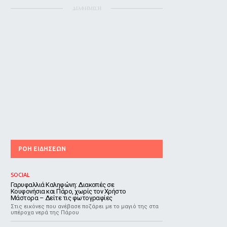
ΔΙΑΦΗΜΙΣΗ
ΡΟΗ ΕΙΔΗΣΕΩΝ
SOCIAL
Γαρυφαλλιά Καληφώνη: Διακοπές σε
Κουφονήσια και Πάρο, χωρίς τον Χρήστο
Μάστορα – Δείτε τις φωτογραφίες
Στις εικόνες που ανέβασε ποζάρει με το μαγιό της στα
υπέροχα νερά της Πάρου