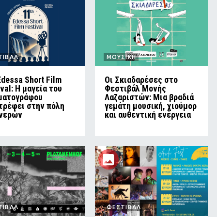
ΤΙΒΑΛ
ΜΟΥΣΙΚΗ
Edessa Short Film
Οι Σκιαδαρέσες στο
ival: Η μαγεία του
Φεστιβάλ Μονής
ματογράφου
Λαζαριστών: Μια βραδιά
τρέφει στην πόλη
γεμάτη μουσική, χιούμορ
νερών
και αυθεντική ενέργεια
ΤΙΒΑΛ
ΦΕΣΤΙΒΑΛ