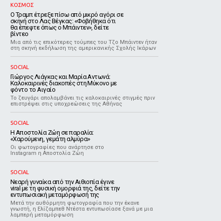
ΚΟΣΜΟΣ
Ο Τραμπ έτρεξε πίσω από μικρό αγόρι σε
σκηνή στο Λας Βέγκας: «Φοβήθηκα ότι
θα έπεφτε όπως ο Μπάιντεν», δείτε
βίντεο
Μια από τις επικότερες τούμπες του Τζο Μπάιντεν ήταν
στη σκηνή εκδήλωση της αμερικανικής Σχολής Ικάρων
SOCIAL
Γιώργος Λιάγκας και Μαρία Αντωνά:
Καλοκαιρινές διακοπές στη Μύκονο με
φόντο το Αιγαίο
Το ζευγάρι απολαμβάνει τις καλοκαιρινές στιγμές πριν
επιστρέψει στις υποχρεώσεις της Αθήνας
SOCIAL
Η Αποστολία Ζώη σε παραλία:
«Χαρούμενη, γεμάτη αλμύρα»
Οι φωτογραφίες που ανάρτησε στο
Instagram η Αποστολία Ζώη
SOCIAL
Νεαρή γυναίκα από την Αιθιοπία έγινε
viral με τη φυσική ομορφιά της, δείτε την
εντυπωσιακή μεταμόρφωσή της
Μετά την αυθόρμητη φωτογραφία που την έκανε
γνωστή, η Ελίζαμπεθ Ντέστα εντυπωσίασε ξανά με μια
λαμπερή μεταμόρφωση