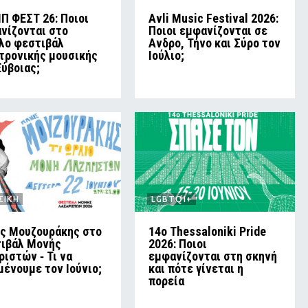
Π ΦΕΣΤ 26: Ποιοι
Avli Music Festival 2026:
νίζονται στο
Ποιοι εμφανίζονται σε
λο φεστιβάλ
Ανδρο, Τήνο και Σύρο τον
τρονικής μουσικής
Ιούλιο;
Εύβοιας;
ΣΙΚΗ
LGBTQI+
ς Μουζουράκης στο
14ο Thessaloniki Pride
ιβάλ Μονής
2026: Ποιοι
ριστών ‑ Τι να
εμφανίζονται στη σκηνή
μένουμε τον Ιούνιο;
και πότε γίνεται η
πορεία