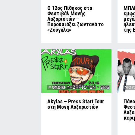
Ο 12ος Πίθηκος στο
ΜΠΛΙ
Φεστιβάλ Μονής
εμφα
Λαζαριστών –
μεγά
Παρουσιάζει ζωντανά το
ηλεκ
«Ζούγκλα»
της 
ΜΟΥΣΙΚΗ
ΜΟΥ
Akylas – Press Start Tour
Πάνο
στη Μονή Λαζαριστών
Φεστ
Λαζα
περι