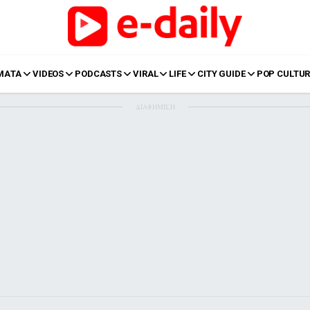
ΜΑΤΑ
VIDEOS
PODCASTS
VIRAL
LIFE
CITY GUIDE
POP CULTUR
ΔΙΑΦΗΜΙΣΗ
LIFE
Food
Body+Mind
α
Eurovision
Ταξίδια
Style
Summer
Σπίτι
Family
LOL
Σχέσεις
t
LGBTQI+