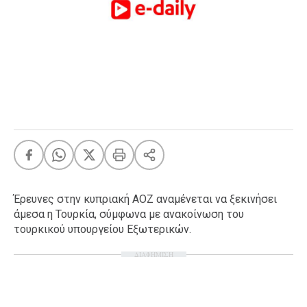
FEEDS
Πάσχα
Eurovision
Retro
Summer
OMG
LOL
A-List
LGBTQI+
Έρευνες στην κυπριακή ΑΟΖ αναμένεται να ξεκινήσει
Xmas
άμεσα η Τουρκία, σύμφωνα με ανακοίνωση του
τουρκικού υπουργείου Εξωτερικών.
ΔΙΑΦΗΜΙΣΗ
LIFE
Food
Body+Mind