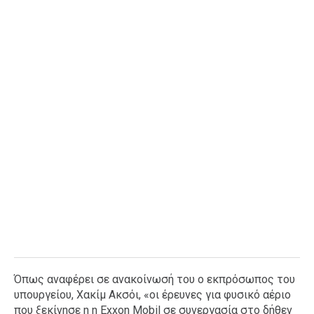
Ταξίδια
Style
Σπίτι
Family
Σχέσεις
AGENDA
Agenda
Επιλογές
Εισιτήρια
Όπως αναφέρει σε ανακοίνωσή του ο εκπρόσωπος του
υπουργείου, Χακίμ Ακσόι, «οι έρευνες για φυσικό αέριο
που ξεκίνησε η η Exxon Mobil σε συνεργασία στο δήθεν