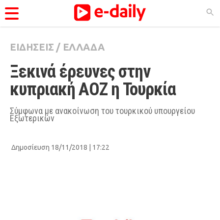
ΕΙΔΗΣΕΙΣ
/
ΕΛΛΑΔΑ
ΚΑΤΗΓΟΡΊΕΣ
Ξεκινά έρευνες στην 
Ειδήσεις
κυπριακή ΑΟΖ η Τουρκία
Θέματα
Videos
Σύμφωνα με ανακοίνωση του τουρκικού υπουργείου
Εξωτερικών
Podcasts
Viral
Δημοσίευση 18/11/2018 | 17:22
Life
City Guide
Pop Culture
Agenda