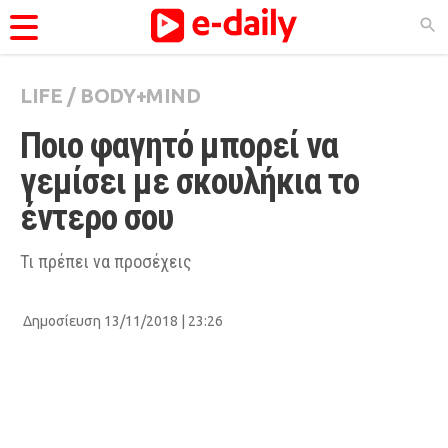
LIFE
/
BODY+MIND
ΚΑΤΗΓΟΡΊΕΣ
Ποιο φαγητό μπορεί να 
Ειδήσεις
γεμίσει με σκουλήκια το 
Θέματα
έντερο σου
Videos
Podcasts
Τι πρέπει να προσέχεις
Viral
Δημοσίευση 13/11/2018 | 23:26
Life
City Guide
Pop Culture
Agenda