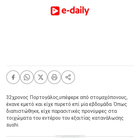
FEEDS
Πάσχα
Eurovision
Retro
Summer
OMG
LOL
A-List
LGBTQI+
Xmas
32χρονος Πορτογάλος,υπέφερε από στομαχόπονους,
έκανε εμετό και είχε πυρετό επί μία εβδομάδα. Όπως
διαπιστώθηκε, είχε παρασιτικές προνύμφες στα
τοιχώματα του εντέρου του εξαιτίας κατανάλωσης
LIFE
sushi.
ΔΙΑΦΗΜΙΣΗ
Food
Body+Mind