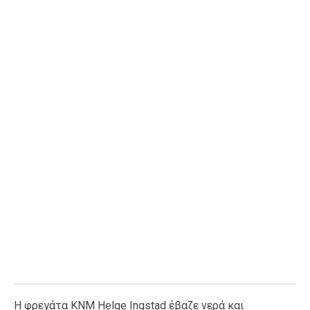
Ταξίδια
Style
Σπίτι
Family
Σχέσεις
AGENDA
Agenda
Επιλογές
Εισιτήρια
Η φρεγάτα KNM Helge Ingstad έβαζε νερά και