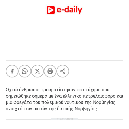
FEEDS
Πάσχα
Eurovision
Retro
Summer
OMG
LOL
A-List
LGBTQI+
Xmas
Οχτώ άνθρωποι τραυματίστηκαν σε ατύχημα που
σημειώθηκε σήμερα με ένα ελληνικό πετρελαιοφόρο και
μια φρεγάτα του πολεμικού ναυτικού της Νορβηγίας
ανοιχτά των ακτών της δυτικής Νορβηγίας.
LIFE
ΔΙΑΦΗΜΙΣΗ
Food
Body+Mind