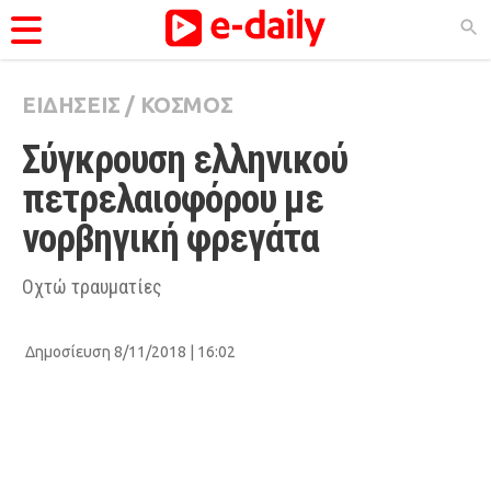
ΕΙΔΗΣΕΙΣ
/
ΚΟΣΜΟΣ
ΚΑΤΗΓΟΡΊΕΣ
Σύγκρουση ελληνικού 
Ειδήσεις
πετρελαιοφόρου με 
Θέματα
νορβηγική φρεγάτα
Videos
Podcasts
Οχτώ τραυματίες
Viral
Δημοσίευση 8/11/2018 | 16:02
Life
City Guide
Pop Culture
Agenda