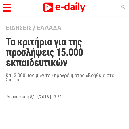
ΕΙΔΗΣΕΙΣ
/
ΕΛΛΑΔΑ
ΚΑΤΗΓΟΡΊΕΣ
Τα κριτήρια για της 
Ειδήσεις
προσλήψεις 15.000 
Θέματα
εκπαιδευτικών
Videos
Podcasts
Και 3.000 μονίμων του προγράμματος «Βοήθεια στο
Σπίτι»
Viral
Life
Δημοσίευση 8/11/2018 | 13:22
City Guide
Pop Culture
Agenda