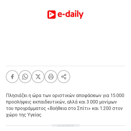
FEEDS
Πάσχα
Eurovision
Retro
Summer
OMG
LOL
A-List
LGBTQI+
Xmas
Πλησιάζει η ώρα των οριστικών αποφάσεων για 15.000
προσλήψεις εκπαιδευτικών, αλλά και 3.000 μονίμων
του προγράμματος «Βοήθεια στο Σπίτι» και 1.200 στον
χώρο της Υγείας.
LIFE
ΔΙΑΦΗΜΙΣΗ
Food
Body+Mind