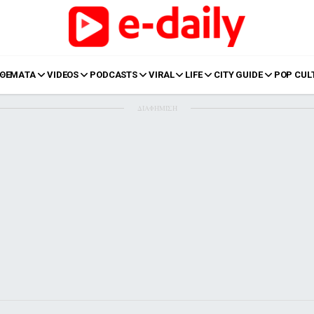
ΘΕΜΑΤΑ
VIDEOS
PODCASTS
VIRAL
LIFE
CITY GUIDE
POP CUL
ΔΙΑΦΗΜΙΣΗ
LIFE
Food
Body+Mind
α
Eurovision
Ταξίδια
Style
Summer
Σπίτι
Family
LOL
Σχέσεις
t
LGBTQI+