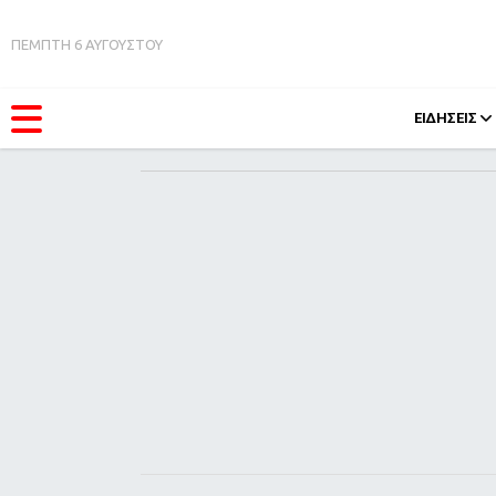
ΠΕΜΠΤΗ 6 ΑΥΓΟΥΣΤΟΥ
ΕΙΔΗΣΕΙΣ
ΚΑΤΗΓΟΡΊΕΣ
FEEDS
Ειδήσεις
Πάσχ
Θέματα
Retro
Videos
OMG
Podcasts
A-Lis
Viral
Xmas
Life