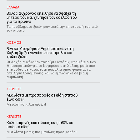
ΕΛΛΑΔΑ
Βόλος: 26χρονος απείλησε να σφάξει τη
μητέρα του και χτύπησε τον αδελφό του
για το πρωινό
Τα προβλήματα ξεκίνησαν μετά την επιστροφή του από
τον στρατό
ΚΟΣΜΟΣ
Βίντεο: Υποψήφιος Δημοκρατικών στη
Χαβάη βρίζει γυναίκες σε παραλία και
τρώει ξύλο
Οι Αρχές συνέλαβαν τον Κίριλ Μπάσιν, υποψήφιο των
Δημοκρατικών για το Κογκρέσο στη Χαβάη, μετά από
επεισόδιο σε κατάμεστη παραλία όπου φέρεται να
απείλησε λουόμενους και να εμπλάκηκε σε βίαιη
συμπλοκή
ΚΕΡΔΙΣΤΕ
Μια λίστα με προσφορές σε είδη σπιτιού
έως -60% !
Μεγάλη ποικιλία ειδών!
ΚΕΡΔΙΣΤΕ
Καλοκαιρινές εκπτώσεις έως - 60% σε
παιδικά είδη!
Μια λίστα με τις πιο μεγάλες προσφορές!