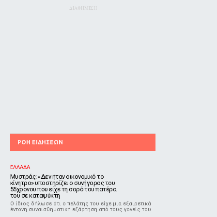
ΔΙΑΦΗΜΙΣΗ
ΡΟΗ ΕΙΔΗΣΕΩΝ
ΕΛΛΑΔΑ
Μυστράς: «Δεν ήταν οικονομικό το
κίνητρο» υποστηρίζει ο συνήγορος του
55χρονου που είχε τη σορό του πατέρα
του σε καταψύκτη
Ο ίδιος δήλωσε ότι ο πελάτης του είχε μια εξαιρετικά
έντονη συναισθηματική εξάρτηση από τους γονείς του