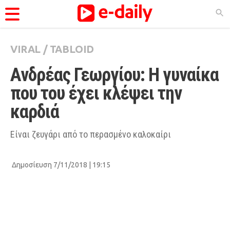
VIRAL
/
TABLOID
ΚΑΤΗΓΟΡΊΕΣ
Ανδρέας Γεωργίου: Η γυναίκα 
Ειδήσεις
που του έχει κλέψει την 
Θέματα
καρδιά
Videos
Podcasts
Είναι ζευγάρι από το περασμένο καλοκαίρι
Viral
Δημοσίευση 7/11/2018 | 19:15
Life
City Guide
Pop Culture
Agenda