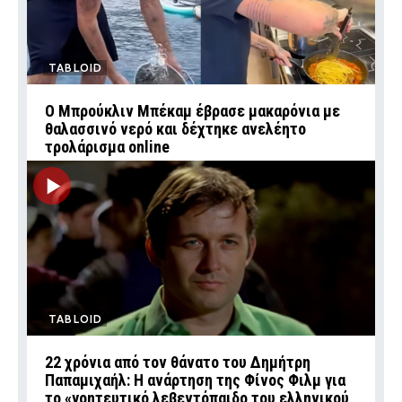
TABLOID
Ο Μπρούκλιν Μπέκαμ έβρασε μακαρόνια με
θαλασσινό νερό και δέχτηκε ανελέητο
τρολάρισμα online
TABLOID
22 χρόνια από τον θάνατο του Δημήτρη
Παπαμιχαήλ: Η ανάρτηση της Φίνος Φιλμ για
το «γοητευτικό λεβεντόπαιδο του ελληνικού