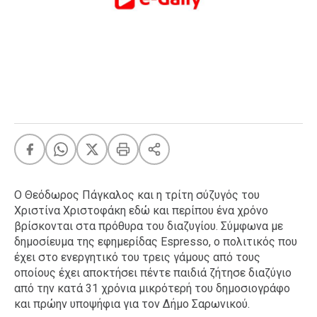
FEEDS
Πάσχα
Eurovision
Retro
Summer
OMG
LOL
A-List
LGBTQI+
Ο Θεόδωρος Πάγκαλος και η τρίτη σύζυγός του
Xmas
Χριστίνα Χριστοφάκη εδώ και περίπου ένα χρόνο
βρίσκονται στα πρόθυρα του διαζυγίου. Σύμφωνα με
δημοσίευμα της εφημερίδας Espresso, ο πολιτικός που
έχει στο ενεργητικό του τρεις γάμους από τους
οποίους έχει αποκτήσει πέντε παιδιά ζήτησε διαζύγιο
LIFE
από την κατά 31 χρόνια μικρότερή του δημοσιογράφο
και πρώην υποψήφια για τον Δήμο Σαρωνικού.
Food
Body+Mind