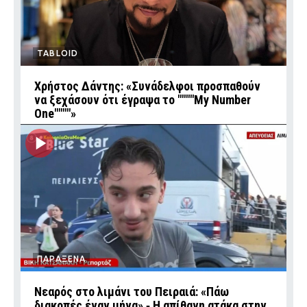
TABLOID
Χρήστος Δάντης: «Συνάδελφοι προσπαθούν
να ξεχάσουν ότι έγραψα το """"My Number
One""""»
ΠΑΡΑΞΕΝΑ
Νεαρός στο λιμάνι του Πειραιά: «Πάω
διακοπές έναν μήνα» ‑ Η απίθανη ατάκα στην