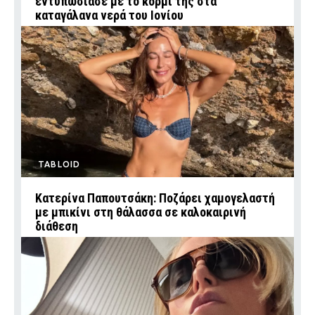
εντυπωσίασε με το κορμί της στα
καταγάλανα νερά του Ιονίου
TABLOID
Κατερίνα Παπουτσάκη: Ποζάρει χαμογελαστή
με μπικίνι στη θάλασσα σε καλοκαιρινή
διάθεση