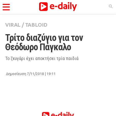
VIRAL
/
TABLOID
ΚΑΤΗΓΟΡΊΕΣ
Τρίτο διαζύγιο για τον 
Ειδήσεις
Θεόδωρο Πάγκαλο
Θέματα
Videos
Το ζευγάρι έχει αποκτήσει τρία παιδιά
Podcasts
Δημοσίευση 7/11/2018 | 19:11
Viral
Life
City Guide
Pop Culture
Agenda