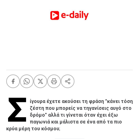
FEEDS
Πάσχα
Eurovision
Retro
Summer
OMG
LOL
A-List
LGBTQI+
Xmas
Σ
ίγουρα έχετε ακούσει τη φράση "κάνει τόση
ζέστη που μπορείς να τηγανίσεις αυγό στο
δρόμο" αλλά τι γίνεται όταν έχει έξω
παγωνιά και μάλιστα σε ένα από τα πιο
LIFE
κρύα μέρη του κόσμου
;
Food
Body+Mind