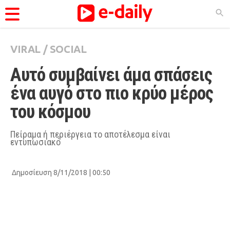
VIRAL
/
SOCIAL
ΚΑΤΗΓΟΡΊΕΣ
Αυτό συμβαίνει άμα σπάσεις 
Ειδήσεις
ένα αυγό στο πιο κρύο μέρος 
Θέματα
του κόσμου
Videos
Podcasts
Πείραμα ή περιέργεια το αποτέλεσμα είναι
εντυπωσιακό
Viral
Life
Δημοσίευση 8/11/2018 | 00:50
City Guide
Pop Culture
Agenda