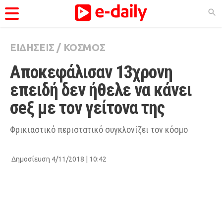
ΕΙΔΗΣΕΙΣ
/
ΚΟΣΜΟΣ
ΚΑΤΗΓΟΡΊΕΣ
Αποκεφάλισαν 13χρονη 
Ειδήσεις
επειδή δεν ήθελε να κάνει 
Θέματα
σeξ με τον γείτονα της
Videos
Podcasts
Φρικιαστικό περιστατικό συγκλονίζει τον κόσμο
Viral
Δημοσίευση 4/11/2018 | 10:42
Life
City Guide
Pop Culture
Agenda