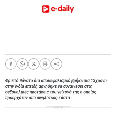
FEEDS
Πάσχα
Eurovision
Retro
Summer
OMG
LOL
A-List
LGBTQI+
Xmas
Φρικτό θάνατο δια αποκεφαλισμού βρήκε μια 13χρονη
στην Ινδία επειδή αρνήθηκε να συναινέσει στις
σεξουαλικές προτάσεις του γείτονά της ο οποίος
προερχόταν από υψηλότερη κάστα.
LIFE
ΔΙΑΦΗΜΙΣΗ
Food
Body+Mind