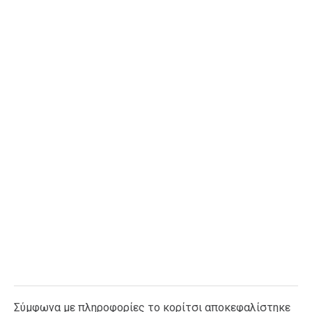
Ταξίδια
Style
Σπίτι
Family
Σχέσεις
AGENDA
Agenda
Επιλογές
Εισιτήρια
Σύμφωνα με πληροφορίες το κορίτσι αποκεφαλίστηκε