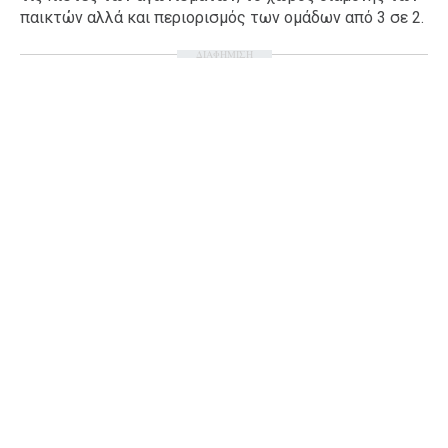
παικτών αλλά και περιορισμός των ομάδων από 3 σε 2.
Ταξίδια
Style
ΔΙΑΦΗΜΙΣΗ
Σπίτι
Family
Σχέσεις
AGENDA
Agenda
Επιλογές
Εισιτήρια