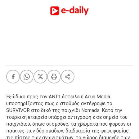
FEEDS
Πάσχα
Eurovision
Retro
Summer
OMG
LOL
A-List
LGBTQI+
Xmas
Εξώδικο προς τον ΑΝΤ1 έστειλε η Acun Media
υποστηρίζοντας πως ο σταθμός αντέγραψε το
SURVIVOR στο δικό της παιχνίδι Nomads. Κατά την
τούρκικη εταιρεία υπάρχει αντιγραφή ε σε σημεία του
LIFE
παιχνιδιού, όπως οι ομάδες, τα χρώματα που φορούν οι
παίκτες των δύο ομάδων, διαδικασία της ψηφοφορίας,
Food
Body+Mind
τις πίστες των αγωνισμάτων, το χώρος διαμονής των