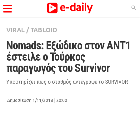
VIRAL
/
TABLOID
ΚΑΤΗΓΟΡΊΕΣ
Nomads: Εξώδικο στον ΑΝΤ1 
Ειδήσεις
έστειλε ο Τούρκος 
Θέματα
παραγωγός του Survivor
Videos
Podcasts
Υποστηρίζει πως ο σταθμός αντέγραψε το SURVIVOR
Viral
Δημοσίευση 1/11/2018 | 20:00
Life
City Guide
Pop Culture
Agenda