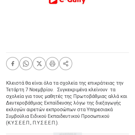
FEEDS
Πάσχα
Eurovision
Retro
Summer
OMG
LOL
A-List
LGBTQI+
Κλειστά θα είναι όλα τα σχολεία της επικράτειας την
Xmas
Τετάρτη 7 Νοεμβρίου. Συγκεκριμένα κλείνουν τα
σχολεία για τους μαθητές της Πρωτοβάθμιας αλλά και
Δευτεροβάθμιας Εκπαίδευσης λόγω της διεξαγωγής
εκλογών αιρετών εκπροσώπων στα Υπηρεσιακά
Συμβούλια Ειδικού Εκπαιδευτικού Προσωπικού
LIFE
(Κ.Υ.Σ.Ε.Ε.Π., Π.Υ.Σ.Ε.Ε.Π.).
Food
Body+Mind
ΔΙΑΦΗΜΙΣΗ