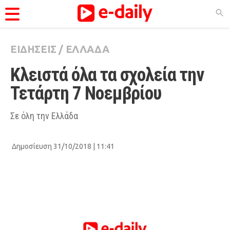
ΕΙΔΗΣΕΙΣ
/
ΕΛΛΑΔΑ
ΚΑΤΗΓΟΡΊΕΣ
Κλειστά όλα τα σχολεία την 
Ειδήσεις
Τετάρτη 7 Νοεμβρίου
Θέματα
Videos
Σε όλη την Ελλάδα
Podcasts
Δημοσίευση 31/10/2018 | 11:41
Viral
Life
City Guide
Pop Culture
Agenda