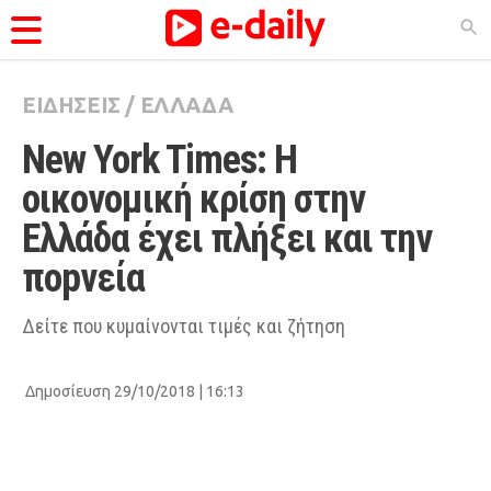
ΕΙΔΗΣΕΙΣ
/
ΕΛΛΑΔΑ
ΚΑΤΗΓΟΡΊΕΣ
New York Times: Η 
Ειδήσεις
οικονομική κρίση στην 
Θέματα
Ελλάδα έχει πλήξει και την 
Videos
ποpνεία
Podcasts
Viral
Δείτε που κυμαίνονται τιμές και ζήτηση
Life
Δημοσίευση 29/10/2018 | 16:13
City Guide
Pop Culture
Agenda