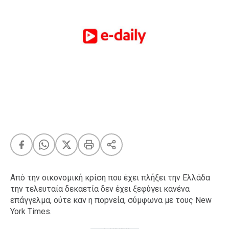
FEEDS
Πάσχα
Eurovision
Retro
Summer
OMG
LOL
A-List
LGBTQI+
Xmas
Από την οικονομική κρίση που έχει πλήξει την Ελλάδα
την τελευταία δεκαετία δεν έχει ξεφύγει κανένα
επάγγελμα, ούτε καν η ποpνεία, σύμφωνα με τους New
LIFE
York Times.
Food
Body+Mind