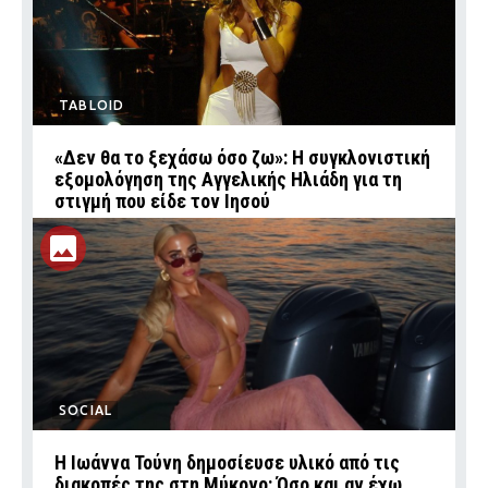
TABLOID
«Δεν θα το ξεχάσω όσο ζω»: Η συγκλονιστική
εξομολόγηση της Αγγελικής Ηλιάδη για τη
στιγμή που είδε τον Ιησού
SOCIAL
Η Ιωάννα Τούνη δημοσίευσε υλικό από τις
διακοπές της στη Μύκονο: Όσο και αν έχω