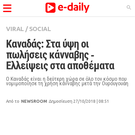
VIRAL
/
SOCIAL
ΚΑΤΗΓΟΡΊΕΣ
Καναδάς: Στα ύψη οι 
Ειδήσεις
πωλήσεις κάνναβης ‑ 
Θέματα
Ελλείψεις στα αποθέματα
Videos
Podcasts
Ο Καναδάς είναι η δεύτερη χώρα σε όλο τον κόσμο που
νομιμοποίησε τη χρήση κάνναβης μετά την Ουρουγουάη
Viral
Life
Από το
NEWSROOM
Δημοσίευση 27/10/2018 | 08:51
City Guide
Pop Culture
Agenda