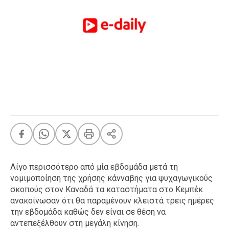
FEEDS
Πάσχα
Eurovision
Retro
Summer
OMG
LOL
A-List
LGBTQI+
Xmas
Λίγο περισσότερο από μία εβδομάδα μετά τη
νομιμοποίηση της χρήσης κάνναβης για ψυχαγωγικούς
σκοπούς στον Καναδά τα καταστήματα στο Κεμπέκ
ανακοίνωσαν ότι θα παραμένουν κλειστά τρεις ημέρες
LIFE
την εβδομάδα καθώς δεν είναι σε θέση να
αντεπεξέλθουν στη μεγάλη κίνηση.
Food
Body+Mind