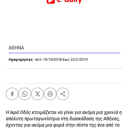
FEEDS
Πάσχα
Eurovision
ΑΘΗΝΑ
Retro
Summer
Ημερομηνίες:
από 19/10/2018 έως 23/2/2019
OMG
LOL
A-List
LGBTQI+
Xmas
Η Ιερά Οδός ετοιμάζεται να γίνει για ακόμα μια χρονιά η
LIFE
απόλυτη πρωταγωνίστρια στη διασκέδαση της Αθήνας,
έχοντας για ακόμα μια φορά στην πίστα της ένα από τα
Food
Body+Mind