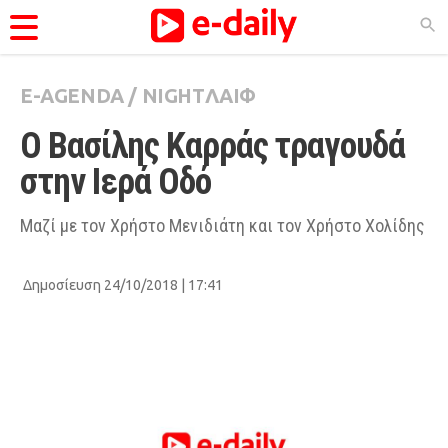
E-AGENDA
/
NIGHTΛΑΙΦ
ΚΑΤΗΓΟΡΊΕΣ
Ο Βασίλης Καρράς τραγουδά 
Ειδήσεις
στην Ιερά Οδό
Θέματα
Videos
Μαζί με τον Χρήστο Μενιδιάτη και τον Χρήστο Χολίδης
Podcasts
Δημοσίευση 24/10/2018 | 17:41
Viral
Life
City Guide
Pop Culture
Agenda