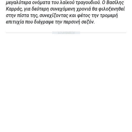
μεγαλύτερα ονόματα του λαϊκού τραγουδιού. Ο Βασίλης
Ταξίδια
Style
Καρράς, για δεύτερη συνεχόμενη χρονιά θα φιλοξενηθεί
στην πίστα της, συνεχίζοντας και φέτος την τρομερή
Σπίτι
Family
επιτυχία που διέγραψε την περσινή σεζόν.
Σχέσεις
ΔΙΑΦΗΜΙΣΗ
AGENDA
Agenda
Επιλογές
Εισιτήρια