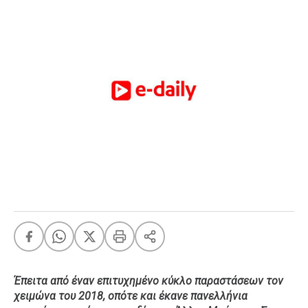
FEEDS
Πάσχα
Eurovision
Retro
Summer
OMG
LOL
A-List
LGBTQI+
Xmas
LIFE
Έπειτα από έναν επιτυχημένο κύκλο παραστάσεων τον
χειμώνα του 2018, οπότε και έκανε πανελλήνια
Food
Body+Mind