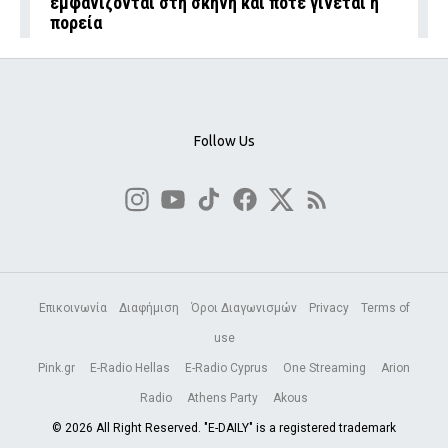
εμφανίζονται στη σκηνή και πότε γίνεται η
πορεία
Follow Us
Επικοινωνία
Διαφήμιση
Όροι Διαγωνισμών
Privacy
Terms of
use
Pink.gr
E-Radio Hellas
E-Radio Cyprus
One Streaming
Arion
Radio
Athens Party
Akous
© 2026 All Right Reserved. "E-DAILY" is a registered trademark