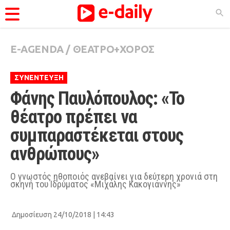
E-AGENDA
/
ΘΕΑΤΡΟ+ΧΟΡΟΣ
ΚΑΤΗΓΟΡΊΕΣ
Ειδήσεις
ΣΥΝΕΝΤΕΥΞΗ
Θέματα
Φάνης Παυλόπουλος: «Το 
Videos
θέατρο πρέπει να 
Podcasts
συμπαραστέκεται στους 
ανθρώπους»
Viral
Life
Ο γνωστός ηθοποιός ανεβαίνει για δεύτερη χρονιά στη
σκηνή του Ιδρύματος «Μιχάλης Κακογιάννης»
City Guide
Pop Culture
Δημοσίευση 24/10/2018 | 14:43
Agenda