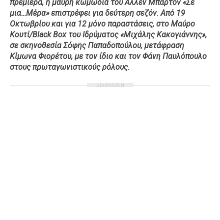
πρεμιέρα, η μαύρη κωμωδία του Άλλεν Μπάρτον «Σε
Ταξίδια
Style
μια…Μέρα» επιστρέφει για δεύτερη σεζόν. Από 19
Οκτωβρίου και για 12 μόνο παραστάσεις, στο Μαύρο
Σπίτι
Family
Κουτί/Black Box του Ιδρύματος «Μιχάλης Κακογιάννης»,
Σχέσεις
σε σκηνοθεσία Σόφης Παπαδοπούλου, μετάφραση
Κίμωνα Φιορέτου, με τον ίδιο και τον Φάνη Παυλόπουλο
στους πρωταγωνιστικούς ρόλους.
ΔΙΑΦΗΜΙΣΗ
AGENDA
Agenda
Επιλογές
Εισιτήρια