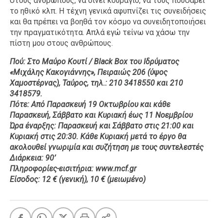
στους ανθρώπους, να δίνει κουράγιο, να τους πουσάρει
το ηθικό κλπ. Η τέχνη γενικά αφυπνίζει τις συνειδήσεις
και θα πρέπει να βοηθά τον κόσμο να συνειδητοποιήσει
την πραγματικότητα. Απλά εγώ τείνω να χάσω την
πίστη μου στους ανθρώπους.
Πού: Στο Μαύρο Κουτί / Black Box του Ιδρύματος
«Μιχάλης Κακογιάννης», Πειραιώς 206 (ύψος
Χαμοστέρνας), Ταύρος, τηλ.: 210 3418550 και 210
3418579.
Πότε: Από Παρασκευή 19 Οκτωβρίου και κάθε
Παρασκευή, Σάββατο και Κυριακή έως 11 Νοεμβρίου
Ώρα έναρξης: Παρασκευή και Σάββατο στις 21:00 και
Κυριακή στις 20:30. Κάθε Κυριακή μετά το έργο θα
ακολουθεί γνωριμία και συζήτηση με τους συντελεστές
Διάρκεια: 90’
Πληροφορίες-εισιτήρια: www.mcf.gr
Είσοδος: 12 € (γενική), 10 € (μειωμένο)