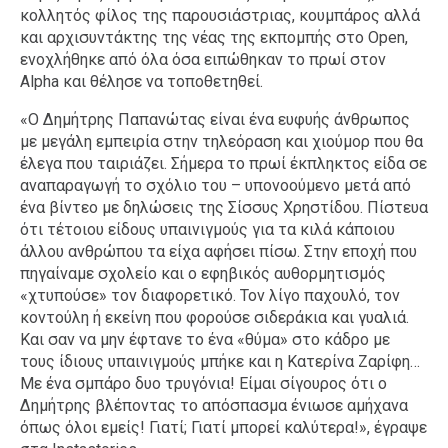
κολλητός φίλος της παρουσιάστριας, κουμπάρος αλλά
και αρχισυντάκτης της νέας της εκπομπής στο Open,
ενοχλήθηκε από όλα όσα ειπώθηκαν το πρωί στον
Alpha και θέλησε να τοποθετηθεί.
«Ο Δημήτρης Παπανώτας είναι ένα ευφυής άνθρωπος
με μεγάλη εμπειρία στην τηλεόραση και χιούμορ που θα
έλεγα που ταιριάζει. Σήμερα το πρωί έκπληκτος είδα σε
αναπαραγωγή το σχόλιο του – υπονοούμενο μετά από
ένα βίντεο με δηλώσεις της Σίσσυς Χρηστίδου. Πίστευα
ότι τέτοιου είδους υπαινιγμούς για τα κιλά κάποιου
άλλου ανθρώπου τα είχα αφήσει πίσω. Στην εποχή που
πηγαίναμε σχολείο και ο εφηβικός αυθορμητισμός
«χτυπούσε» τον διαφορετικό. Τον λίγο παχουλό, τον
κοντούλη ή εκείνη που φορούσε σιδεράκια και γυαλιά.
Και σαν να μην έφτανε το ένα «θύμα» στο κάδρο με
τους ίδιους υπαινιγμούς μπήκε και η Κατερίνα Ζαρίφη…
Με ένα σμπάρο δυο τρυγόνια! Είμαι σίγουρος ότι ο
Δημήτρης βλέποντας το απόσπασμα ένιωσε αμήχανα
όπως όλοι εμείς! Γιατί; Γιατί μπορεί καλύτερα!», έγραψε