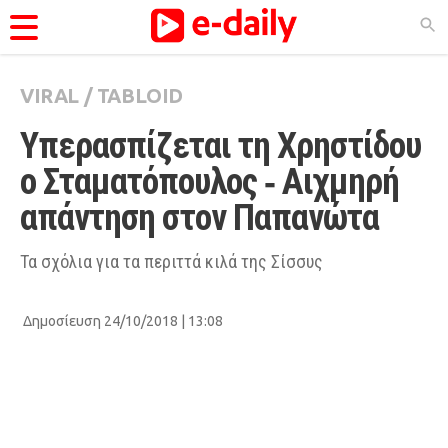
VIRAL
/
TABLOID
ΚΑΤΗΓΟΡΊΕΣ
Υπερασπίζεται τη Χρηστίδου 
Ειδήσεις
ο Σταματόπουλος ‑ Αιχμηρή 
Θέματα
απάντηση στον Παπανώτα 
Videos
Podcasts
Τα σχόλια για τα περιττά κιλά της Σίσσυς
Viral
Δημοσίευση 24/10/2018 | 13:08
Life
City Guide
Pop Culture
Agenda