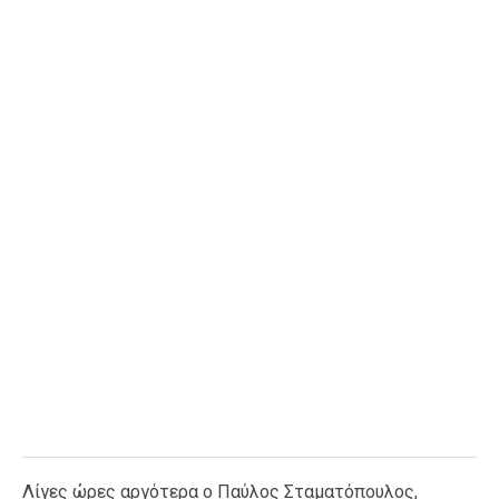
Λίγες ώρες αργότερα o Παύλος Σταματόπουλος,