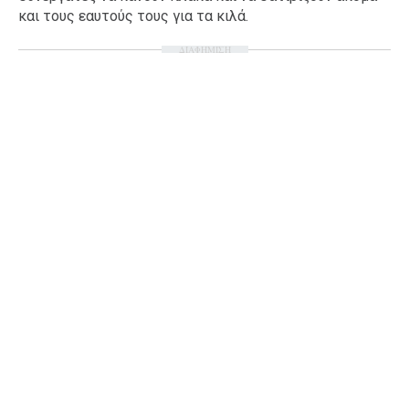
και τους εαυτούς τους για τα κιλά.
Ταξίδια
Style
ΔΙΑΦΗΜΙΣΗ
Σπίτι
Family
Σχέσεις
AGENDA
Agenda
Επιλογές
Εισιτήρια