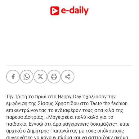
FEEDS
Πάσχα
Eurovision
Retro
Summer
OMG
LOL
A-List
LGBTQI+
Xmas
Την Τρίτη το πρωί στο Happy Day σχολίασαν την
εμφάνιση της Σίσσυς Χρηστίδου στο Taste the fashion
επικεντρώνοντας το ενδιαφέρον τους στα κιλά της
παρουσιάστριας. «Μαγειρεύει πολύ καλά για τα
LIFE
παιδάκια. Εννοώ ότι άμα μαγειρεύεις δοκιμάζεις», είπε
αρχικά ο Δημήτρης Παπανώτας με τους υπόλοιπους
Food
Body+Mind
συνεργάτες να κάνουν πλάκα και να σατιρίζουν ακόμα