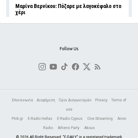
Μαρίνα Βερνίκου: Πόζαρε με λαγοκέφαλο στο
χέρι
Follow Us
Επικοινωνία
Διαφήμιση
Όροι Διαγωνισμών
Privacy
Terms of
use
Pink.gr
E-Radio Hellas
E-Radio Cyprus
One Streaming
Arion
Radio
Athens Party
Akous
© 2026 All Right Reserved. "E-DAILY" is a registered trademark