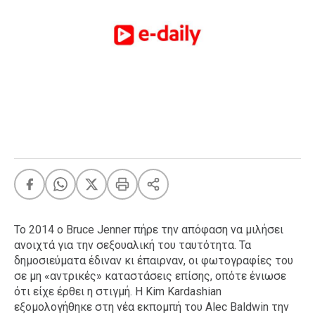
FEEDS
Πάσχα
Eurovision
Retro
Summer
OMG
LOL
A-List
LGBTQI+
Xmas
Το 2014 ο Bruce Jenner πήρε την απόφαση να μιλήσει
ανοιχτά για την σεξουαλική του ταυτότητα. Τα
δημοσιεύματα έδιναν κι έπαιρναν, οι φωτογραφίες του
σε μη «αντρικές» καταστάσεις επίσης, οπότε ένιωσε
LIFE
ότι είχε έρθει η στιγμή. Η Kim Kardashian
εξομολογήθηκε στη νέα εκπομπή του Alec Baldwin την
Food
Body+Mind