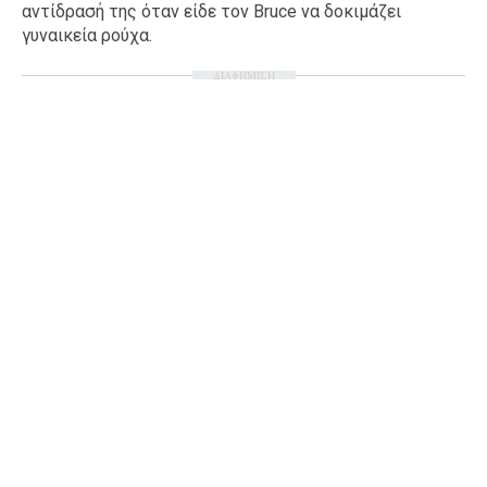
αντίδρασή της όταν είδε τον Bruce να δοκιμάζει
Ταξίδια
Style
γυναικεία ρούχα.
Σπίτι
Family
ΔΙΑΦΗΜΙΣΗ
Σχέσεις
AGENDA
Agenda
Επιλογές
Εισιτήρια