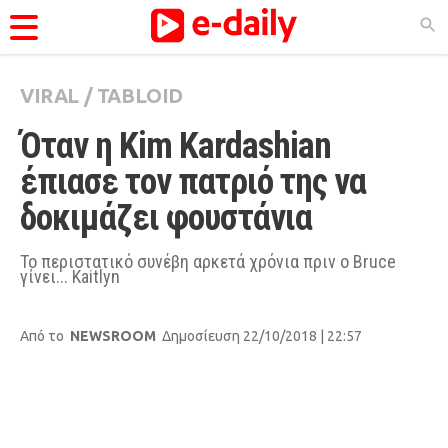
VIRAL
/
TABLOID
ΚΑΤΗΓΟΡΊΕΣ
Όταν η Kim Kardashian 
Ειδήσεις
έπιασε τον πατριό της να 
Θέματα
δοκιμάζει φουστάνια
Videos
Podcasts
Το περιστατικό συνέβη αρκετά χρόνια πριν ο Bruce
γίνει... Kaitlyn
Viral
Life
Από το
NEWSROOM
Δημοσίευση 22/10/2018 | 22:57
City Guide
Pop Culture
Agenda