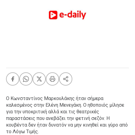
FEEDS
Πάσχα
Eurovision
Retro
Summer
OMG
LOL
A-List
LGBTQI+
Xmas
Ο Κωνσταντίνος Μαρκουλάκης ήταν σήμερα
καλεσμένος στην Ελένη Μενεγάκη. Ο ηθοποιός μίλησε
για την υποκριτική αλλά και τις θεατρικές
παραστάσεις που ανεβάζει την φετινή σεζόν. Η
LIFE
κουβέντα δεν ήταν δυνατόν να μην κινηθεί και γύρο από
το Λόγω Τιμής.
Food
Body+Mind