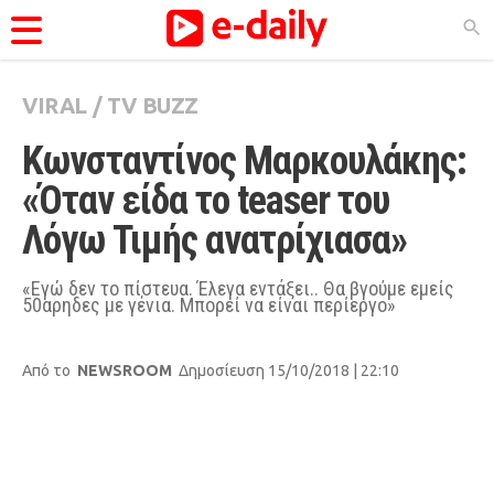
VIRAL
/
TV BUZZ
ΚΑΤΗΓΟΡΊΕΣ
Κωνσταντίνος Μαρκουλάκης: 
Ειδήσεις
«Όταν είδα το teaser του 
Θέματα
Λόγω Τιμής ανατρίχιασα»
Videos
Podcasts
«Εγώ δεν το πίστευα. Έλεγα εντάξει.. Θα βγούμε εμείς
50αρηδες με γένια. Μπορεί να είναι περίεργο»
Viral
Life
Από το
NEWSROOM
Δημοσίευση 15/10/2018 | 22:10
City Guide
Pop Culture
Agenda