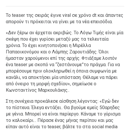
Το teaser της σειράς έγινε viral σε χρόνο dt και άπαντες
απορούν τι πρόκειται να γίνει με τα νέα επεισόδια.
«Δεν ξέρω αν έρχεται ακριβώς. Το Λόγω Τιμής είναι μία
σκέψη που έχει γυρίσει μεταξύ μας τα τελευταία
χρόνια. Το έχει κινητοποιήσει η Μιρέλλα
Παπαοικονόμου και ο Λάμπης Ζαρουτιάδης. Όλοι
ήμασταν χαρούμενοι επί της αρχής. Φτιάξαμε λοιπόν
ένα teaser με σκοπό να “ζεστάνουμε”το πράγμα. Για να
μπορέσουμε πριν ολοκληρωθεί η όποια συμφωνία με
κανάλι, να αποκτήσει μία υπόσταση. Θέλαμε να πάρει
από όνειρο τη μορφή σχεδίου», σημείωσε ο
Κωνσταντίνος Μαρκουλάκης..
Στη συνέχεια προκάλεσε αίσθηση λέγοντας: «Εγώ δεν
το πίστευα. Έλεγα εντάξει.. Θα βγούμε εμείς 50αρηδες
με γένια. Μπορεί να είναι περίεργο. Κάναμε το γύρισμα
το καλοκαίρι… Πέρασε ένας μήνας περίπου και μας
είπαν αυτό είναι το teaser, βάλτε το στα social media