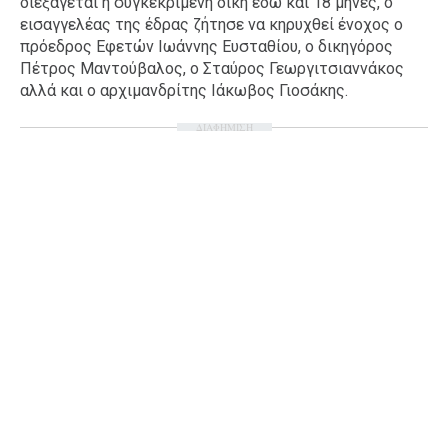
διεξάγεται η συγκεκριμένη δίκη εδώ και 18 μήνες, ο
εισαγγελέας της έδρας ζήτησε να κηρυχθεί ένοχος ο
Ταξίδια
Style
πρόεδρος Εφετών Ιωάννης Ευσταθίου, ο δικηγόρος
Σπίτι
Family
Πέτρος Μαντούβαλος, ο Σταύρος Γεωργιτσιαννάκος
αλλά και ο αρχιμανδρίτης Ιάκωβος Γιοσάκης.
Σχέσεις
ΔΙΑΦΗΜΙΣΗ
AGENDA
Agenda
Επιλογές
Εισιτήρια