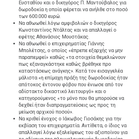
Ευσταθίου και ο δικηγόρος Π. Μαντούβαλος για
δωροδοκία η οποία φέρεται να ανήλθε στο ποσό
των 600.000 ευρώ.
Να αθωωθεί λόγω αμφιβολιών ο δικηγόρος
Κωνσταντίνος Ντάλτας και να απαλλαγεί ο
εφέτης Αθανάσιος Μουστάκας.
Να αθωωθεί ο επιχειρηματίας Γιάννης
Μπολέτσης, ο οποίος «έπρεπε εξαρχής να μην
παραπεμφεί» καθώς «τα στοιχεία θεμελιώνουν
πως εξαναγκάστηκε καθώς βρέθηκε προ
καταστάσεως ανάγκης». Κατά τον εισαγγελέα
μάλιστα «η επίμαχη πράξη της δωροδοκίας ήταν
απότοκος έντονου φόβου που ένιωσε από τον
αδίστακτο δικαστικό λειτουργό» και ο
κατηγορούμενος «το μόνο που θα μπορούσε να
δεχθεί ήταν διαπραγματεύσεις ως προς τη
μείωση αρχικού ποσού».
Να κριθεί ένοχος ο Ιάκωβος Γιοσάκης για την
εκβίαση του επιχειρηματία. Αντίθετα, ο ίδιος να
απαλλαγεί λόγω εξαλείψεως του αξιοποίνου για