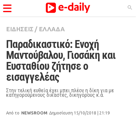
ΕΙΔΗΣΕΙΣ
/
ΕΛΛΑΔΑ
ΚΑΤΗΓΟΡΊΕΣ
Παραδικαστικό: Ενοχή 
Ειδήσεις
Μαντούβαλου, Γιοσάκη και 
Θέματα
Ευσταθίου ζήτησε ο 
Videos
εισαγγελέας
Podcasts
Viral
Στην τελική ευθεία έχει μπει πλέον η δίκη για με
κατηγορούμενους δικαστές, δικηγόρους κ.ά.
Life
City Guide
Από το
NEWSROOM
Δημοσίευση 15/10/2018 | 21:19
Pop Culture
Agenda