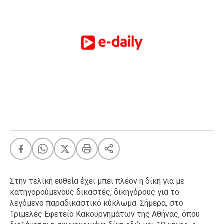
FEEDS
Πάσχα
Eurovision
Retro
Summer
OMG
LOL
A-List
LGBTQI+
Xmas
Στην τελική ευθεία έχει μπει πλέον η δίκη για με
κατηγορούμενους δικαστές, δικηγόρους για το
LIFE
λεγόμενο παραδικαστικό κύκλωμα. Σήμερα, στο
Τριμελές Εφετείο Κακουργημάτων της Αθήνας, όπου
Food
Body+Mind