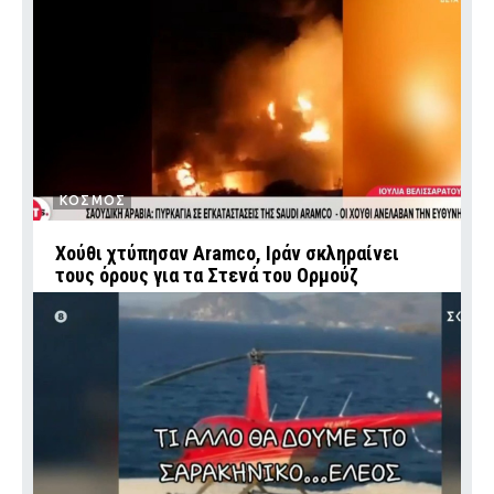
ΚΟΣΜΟΣ
Χούθι χτύπησαν Aramco, Ιράν σκληραίνει
τους όρους για τα Στενά του Ορμούζ