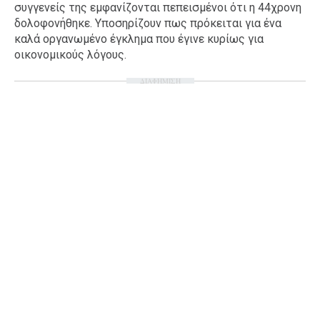
συγγενείς της εμφανίζονται πεπεισμένοι ότι η 44χρονη
Ταξίδια
Style
δολοφονήθηκε. Υποσηρίζουν πως πρόκειται για ένα
καλά οργανωμένο έγκλημα που έγινε κυρίως για
Σπίτι
Family
οικονομικούς λόγους.
Σχέσεις
ΔΙΑΦΗΜΙΣΗ
AGENDA
Agenda
Επιλογές
Εισιτήρια