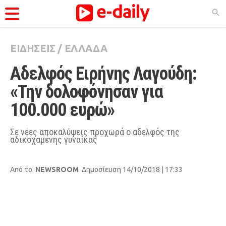
ΕΙΔΗΣΕΙΣ
/
ΕΛΛΑΔΑ
ΚΑΤΗΓΟΡΊΕΣ
Aδελφός Ειρήνης Λαγούδη: 
Ειδήσεις
«Την δολοφόνησαν για 
Θέματα
100.000 ευρώ»
Videos
Podcasts
Σε νέες αποκαλύψεις προχωρά ο αδελφός της
αδικοχαμένης γυναίκας
Viral
Life
Από το
NEWSROOM
Δημοσίευση 14/10/2018 | 17:33
City Guide
Pop Culture
Agenda