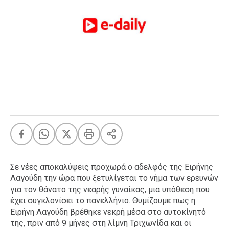
FEEDS
Πάσχα
Eurovision
Retro
Summer
OMG
LOL
A-List
LGBTQI+
Xmas
Σε νέες αποκαλύψεις προχωρά ο αδελφός της Ειρήνης
Λαγούδη την ώρα που ξετυλίγεται το νήμα των ερευνών
για τον θάνατο της νεαρής γυναίκας, μια υπόθεση που
έχει συγκλονίσει το πανελλήνιο. Θυμίζουμε πως η
LIFE
Ειρήνη Λαγούδη βρέθηκε νεκρή μέσα στο αυτοκίνητό
της, πριν από 9 μήνες στη λίμνη Τριχωνίδα και οι
Food
Body+Mind