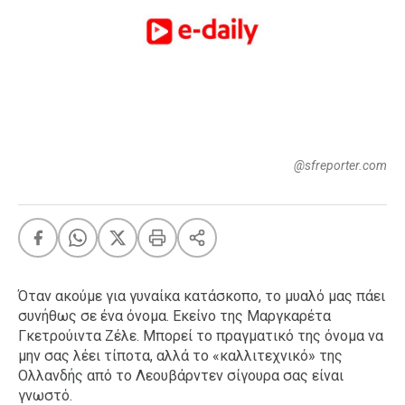
FEEDS
Πάσχα
Eurovision
Retro
Summer
@sfreporter.com
OMG
LOL
A-List
LGBTQI+
Xmas
Όταν ακούμε για γυναίκα κατάσκοπο, το μυαλό μας πάει
συνήθως σε ένα όνομα. Εκείνο της
Μαργκαρέτα
Γκετρούιντα Ζέλε
. Μπορεί το πραγματικό της όνομα να
μην σας λέει τίποτα, αλλά το «καλλιτεχνικό» της
LIFE
Ολλανδής από το Λεουβάρντεν σίγουρα σας είναι
γνωστό.
Food
Body+Mind