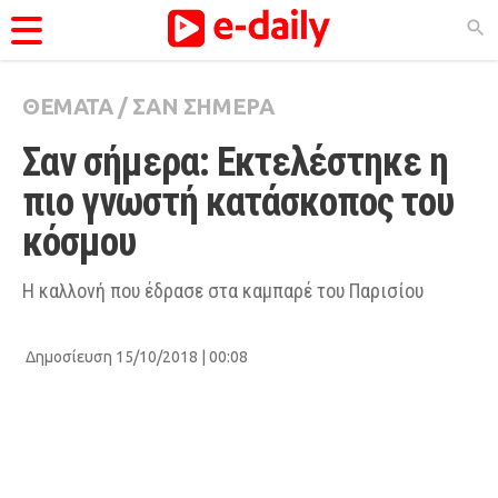
ΘΕΜΑΤΑ
/
ΣΑΝ ΣΗΜΕΡΑ
ΚΑΤΗΓΟΡΊΕΣ
Σαν σήμερα: Εκτελέστηκε η 
Ειδήσεις
πιο γνωστή κατάσκοπος του 
Θέματα
κόσμου
Videos
Podcasts
Η καλλονή που έδρασε στα καμπαρέ του Παρισίου
Viral
Δημοσίευση 15/10/2018 | 00:08
Life
City Guide
Pop Culture
Agenda