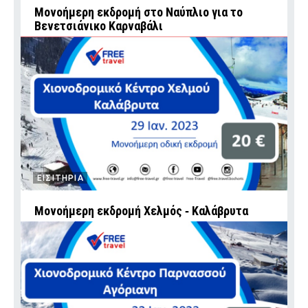
Mονοήμερη εκδρομή στο Ναύπλιο για το
Βενετσιάνικο Καρναβάλι
ΕΙΣΙΤΗΡΙΑ
Mονοήμερη εκδρομή Χελμός ‑ Καλάβρυτα