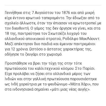
Γεννήθηκε στις 7 Αυγούστου του 1876 και από μικρή
είχε έντονο εpωτικό ταπεραμέντο. Την έδιωξαν από το
σχολείο άλλωστε, όταν την έπιασαν να ερωτοτροπεί με
τον διευθυντή. Ο γάμος της δεν άργησε να γίνει, και στα
18 της, παντρεύτηκε τον Σκωτσέζο λοχαγό του
ολλανδικού αποικιακού στρατού, Ροδόλφο ΜακΛάουντ.
Μαζί απέκτησαν δυο παιδιά και έμειναν παντρεμένοι
για 12 χρόνια. Ωστόσο ο άστατος χαρακτήρας της,
οδήγησε το ζευγάρι στο χωρισμό.
Προσπάθησε να βρει την τύχη της στην τότε
πρωτεύουσα του καλλιτεχνικού κόσμου. Στο Παρίσι.
Είχε προλάβει να ζήσει στο ολλανδικό μέρος των
Ινδιών και στην γαλλική πρωτεύουσα παρουσιάστηκε
ως Ινδή χορεύτρια με το ψευδώνυμο «Μάτα Χάρι», που
στα ινδονησιακά σημαίνει «μάτι μιας νέας αυγής».