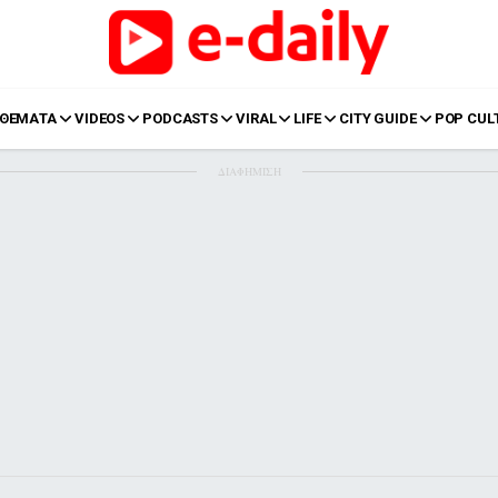
ΘΕΜΑΤΑ
VIDEOS
PODCASTS
VIRAL
LIFE
CITY GUIDE
POP CUL
ΔΙΑΦΗΜΙΣΗ
LIFE
Food
Body+Mind
α
Eurovision
Ταξίδια
Style
Summer
Σπίτι
Family
LOL
Σχέσεις
t
LGBTQI+