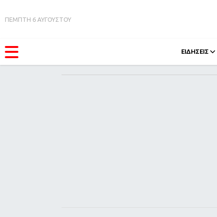
ΠΕΜΠΤΗ 6 ΑΥΓΟΥΣΤΟΥ
ΕΙΔΗΣΕΙΣ
ΚΑΤΗΓΟΡΊΕΣ
FEEDS
Ειδήσεις
Πάσχ
Θέματα
Retro
Videos
OMG
Podcasts
A-Lis
Viral
Xmas
Life