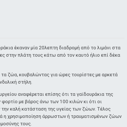
υράκια έκαναν μία 20λεπτη διαδρομή από το λιμάνι στα
ες στην πλάτη τους κάτω από τον καυτό ήλιο επί δέκα
ι τα ζώα, κουβαλώντας για ώρες τουρίστες με αρκετά
νδυλική στήλη.
υργείου αναφέρεται επίσης ότι τα γαϊδουράκια της
φορτίο με βάρος άνω των 100 κιλών κι ότι οι
ν την καλή κατάσταση της υγείας των ζώων. Τέλος
ηρά η χρησιμοποίηση άρρωστων ή τραυματισμένων ζώων
υμοσύνης τους.