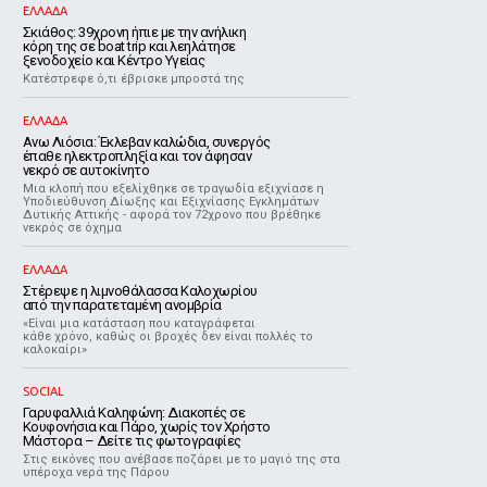
ΕΛΛΑΔΑ
Σκιάθος: 39χρονη ήπιε με την ανήλικη
κόρη της σε boat trip και λεηλάτησε
ξενοδοχείο και Κέντρο Υγείας
Κατέστρεφε ό,τι έβρισκε μπροστά της
ΕΛΛΑΔΑ
Ανω Λιόσια: Έκλεβαν καλώδια, συνεργός
έπαθε ηλεκτροπληξία και τον άφησαν
νεκρό σε αυτοκίνητο
Μια κλοπή που εξελίχθηκε σε τραγωδία εξιχνίασε η
Υποδιεύθυνση Δίωξης και Εξιχνίασης Εγκλημάτων
Δυτικής Αττικής - αφορά τον 72χρονο που βρέθηκε
νεκρός σε όχημα
ΕΛΛΑΔΑ
Στέρεψε η λιμνοθάλασσα Καλοχωρίου
από την παρατεταμένη ανομβρία
«Είναι μια κατάσταση που καταγράφεται
κάθε χρόνο, καθώς οι βροχές δεν είναι πολλές το
καλοκαίρι»
SOCIAL
Γαρυφαλλιά Καληφώνη: Διακοπές σε
Κουφονήσια και Πάρο, χωρίς τον Χρήστο
Μάστορα – Δείτε τις φωτογραφίες
Στις εικόνες που ανέβασε ποζάρει με το μαγιό της στα
υπέροχα νερά της Πάρου