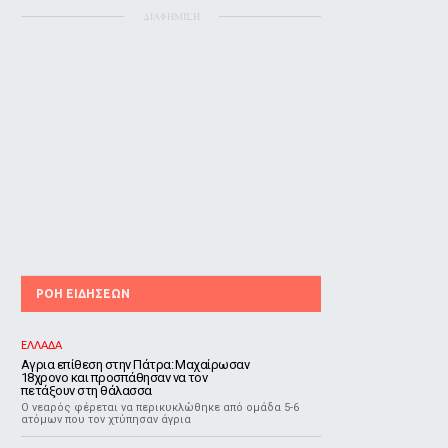
ΔΙΑΦΗΜΙΣΗ
ΡΟΗ ΕΙΔΗΣΕΩΝ
ΕΛΛΑΔΑ
Αγρια επίθεση στην Πάτρα: Μαχαίρωσαν
18χρονο και προσπάθησαν να τον
πετάξουν στη θάλασσα
Ο νεαρός φέρεται να περικυκλώθηκε από ομάδα 5-6
ατόμων που τον χτύπησαν άγρια