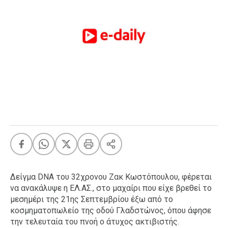
FEEDS
Πάσχα
Eurovision
Retro
Summer
OMG
LOL
A-List
LGBTQI+
Xmas
Δείγμα DNA του 32χρονου Ζακ Κωστόπουλου, φέρεται
να ανακάλυψε η ΕΛ.ΑΣ., στο μαχαίρι που είχε βρεθεί το
μεσημέρι της 21ης Σεπτεμβρίου έξω από το
LIFE
κοσμηματοπωλείο της οδού Γλαδστώνος, όπου άφησε
την τελευταία του πνοή ο άτυχος ακτιβιστής.
Food
Body+Mind