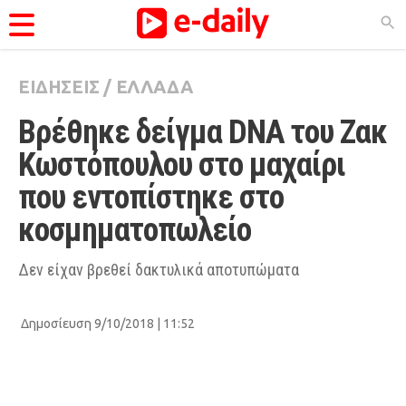
ΕΙΔΗΣΕΙΣ
/
ΕΛΛΑΔΑ
ΚΑΤΗΓΟΡΊΕΣ
Βρέθηκε δείγμα DNA του Ζακ 
Ειδήσεις
Κωστόπουλου στο μαχαίρι 
Θέματα
που εντοπίστηκε στο 
Videos
κοσμηματοπωλείο 
Podcasts
Viral
Δεν είχαν βρεθεί δακτυλικά αποτυπώματα
Life
Δημοσίευση 9/10/2018 | 11:52
City Guide
Pop Culture
Agenda