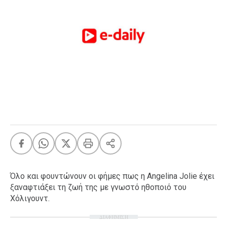
FEEDS
Πάσχα
Eurovision
Retro
Summer
OMG
LOL
A-List
LGBTQI+
Xmas
Όλο και φουντώνουν οι φήμες πως η Angelina Jolie έχει
ξαναφτιάξει τη ζωή της με γνωστό ηθοποιό του
Χόλιγουντ.
LIFE
ΔΙΑΦΗΜΙΣΗ
Food
Body+Mind