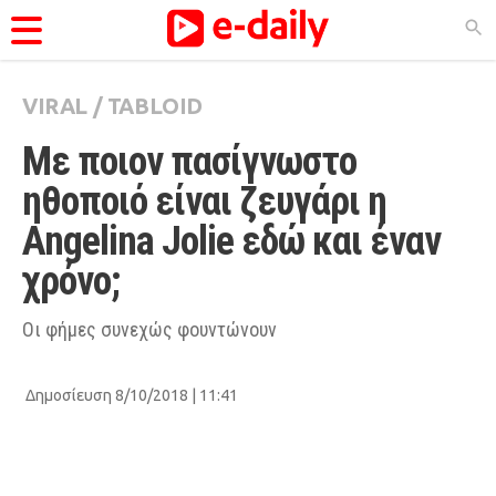
VIRAL
/
TABLOID
ΚΑΤΗΓΟΡΊΕΣ
Με ποιον πασίγνωστο 
Ειδήσεις
ηθοποιό είναι ζευγάρι η 
Θέματα
Angelina Jolie εδώ και έναν 
Videos
χρόνο;
Podcasts
Viral
Οι φήμες συνεχώς φουντώνουν
Life
Δημοσίευση 8/10/2018 | 11:41
City Guide
Pop Culture
Agenda