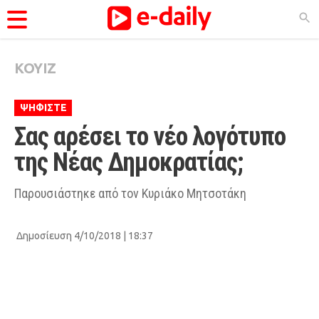
ΚΟΥΙΖ
ΚΑΤΗΓΟΡΊΕΣ
Ειδήσεις
ΨΗΦΙΣΤΕ
Θέματα
Σας αρέσει το νέο λογότυπο 
Videos
της Νέας Δημοκρατίας;
Podcasts
Παρουσιάστηκε από τον Κυριάκο Μητσοτάκη
Viral
Life
Δημοσίευση 4/10/2018 | 18:37
City Guide
Pop Culture
Agenda