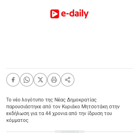
FEEDS
Πάσχα
Eurovision
Retro
Summer
OMG
LOL
A-List
LGBTQI+
Xmas
Το νέο λογότυπο της Νέας Δημοκρατίας
παρουσιάστηκε από τον Κυριάκο Μητσοτάκη στην
εκδήλωση για τα 44 χρονια από την ίδρυση του
κόμματος.
LIFE
ΔΙΑΦΗΜΙΣΗ
Food
Body+Mind