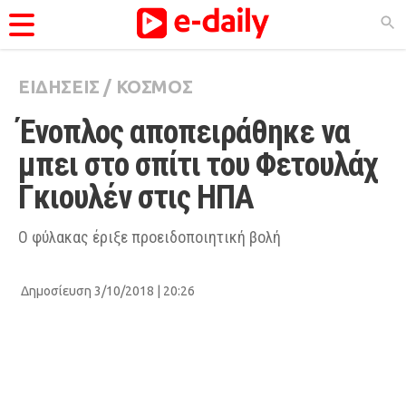
ΕΙΔΗΣΕΙΣ
/
ΚΟΣΜΟΣ
ΚΑΤΗΓΟΡΊΕΣ
Ένοπλος αποπειράθηκε να 
Ειδήσεις
μπει στο σπίτι του Φετουλάχ 
Θέματα
Γκιουλέν στις ΗΠΑ
Videos
Podcasts
Ο φύλακας έριξε προειδοποιητική βολή
Viral
Δημοσίευση 3/10/2018 | 20:26
Life
City Guide
Pop Culture
Agenda