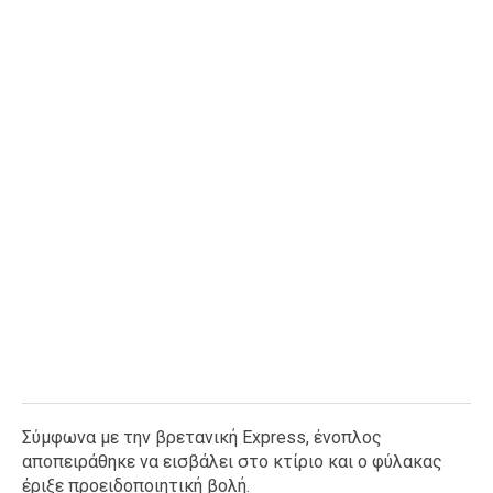
Ταξίδια
Style
Σπίτι
Family
Σχέσεις
AGENDA
Agenda
Επιλογές
Εισιτήρια
Σύμφωνα με την βρετανική Express, ένοπλος
αποπειράθηκε να εισβάλει στο κτίριο και ο φύλακας
έριξε προειδοποιητική βολή.