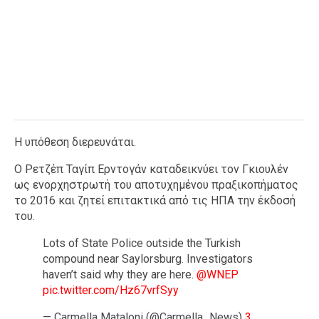
Η υπόθεση διερευνάται.
Ο Ρετζέπ Ταγίπ Ερντογάν καταδεικνύει τον Γκιουλέν
ως ενορχηστρωτή του αποτυχημένου πραξικοπήματος
το 2016 και ζητεί επιτακτικά από τις ΗΠΑ την έκδοσή
του.
Lots of State Police outside the Turkish
compound near Saylorsburg. Investigators
haven’t said why they are here.
@WNEP
pic.twitter.com/Hz67vrfSyy
— Carmella Mataloni (@Carmella_News)
3