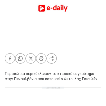
FEEDS
Πάσχα
Eurovision
Retro
Summer
OMG
LOL
A-List
LGBTQI+
Xmas
Περιπολικά περικύκλωσαν το κτιριακό συγκρότημα
στην Πενσυλβάνια που κατοικεί ο Φετουλάχ Γκιουλέν.
ΔΙΑΦΗΜΙΣΗ
LIFE
Food
Body+Mind