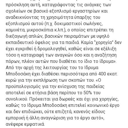
πρόσκληση αυτή, καταγράφοντας τις ανάγκες των
σχολείων σε βασικό εξοπλισμό εργαστηρίων και
αναδεικνύοντας τη χρησιμότητα ύπαρξης του
εξοπλισμού αυτού (π.χ. δοκιμαστικοί σωλήνες,
καμινέτα, μικροσκόπια κ.λπ.), ο οποίος επιτρέπει τη
διεξαγωγή απλών, βασικών πειραμάτων με υψηλό
εκπαιδευτικό όφελος για τα παιδιά. Καμία “χορηγία” δεν
έχει εγκριθεί ή δρομολογηθεί, καθώς είναι σε εξέλιξη
τόσο η καταγραφή των αναγκών όσο και η αναζήτηση
πόρων, πλέον αυτών που διαθέτει το ίδιο το ίδρυμα».
Από την αρχή της λειτουργίας του το Ιδρυμα
Μποδοσάκη έχει διαθέσει περισσότερα από 400 εκατ.
ευρώ για την εκπλήρωση των σκοπών του. «Ο
προϋπολογισμός για την ενίσχυση της παιδείας
αποτελεί σε ετήσια βάση περίπου το 50% του
συνολικού. Πρόκειται για δωρεές και όχι για χορηγίες,
καθώς το Ιδρυμα Μποδοσάκη επιτελεί κοινωνικό έργο
και δεν επιδιώκει, ούτε επιζητά, κανενός είδους
εμπορική ή άλλη αναγνώριση για το έργο αυτό»,
ανέφερε εμφατικά.