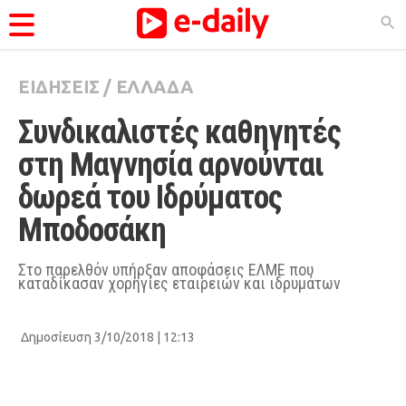
ΕΙΔΗΣΕΙΣ
/
ΕΛΛΑΔΑ
ΚΑΤΗΓΟΡΊΕΣ
Συνδικαλιστές καθηγητές 
Ειδήσεις
στη Μαγνησία αρνούνται 
Θέματα
δωρεά του Ιδρύματος 
Videos
Μποδοσάκη
Podcasts
Viral
Στο παρελθόν υπήρξαν αποφάσεις ΕΛΜΕ που
καταδίκασαν χορηγίες εταιρειών και ιδρυμάτων
Life
City Guide
Δημοσίευση 3/10/2018 | 12:13
Pop Culture
Agenda