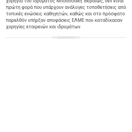
χορηγία του Ιδρύματος Μποδοσάκη. Βεβαίως, δεν είναι
πρώτη φορά που υπάρχουν ανάλογες τοποθετήσεις από
Ταξίδια
Style
τοπικές ενώσεις καθηγητών, καθώς και στο πρόσφατο
Σπίτι
Family
παρελθόν υπήρξαν αποφάσεις ΕΛΜΕ που καταδίκασαν
χορηγίες εταιρειών και ιδρυμάτων.
Σχέσεις
ΔΙΑΦΗΜΙΣΗ
AGENDA
Agenda
Επιλογές
Εισιτήρια