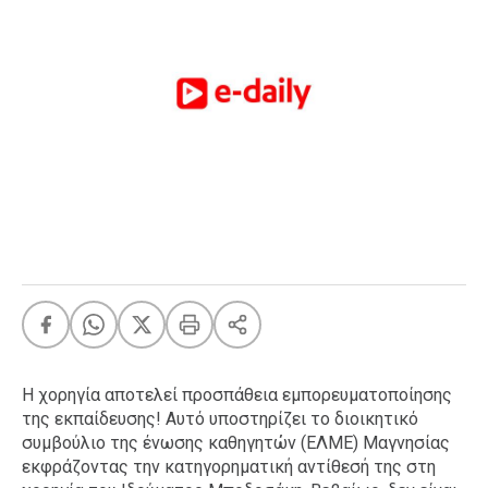
FEEDS
Πάσχα
Eurovision
Retro
Summer
OMG
LOL
A-List
LGBTQI+
Xmas
Η χορηγία αποτελεί προσπάθεια εμπορευματοποίησης
της εκπαίδευσης! Αυτό υποστηρίζει το διοικητικό
LIFE
συμβούλιο της ένωσης καθηγητών (ΕΛΜΕ) Μαγνησίας
εκφράζοντας την κατηγορηματική αντίθεσή της στη
Food
Body+Mind