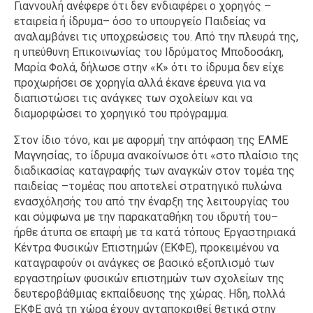
Γιαννουλή ανέφερε ότι δεν ενδιαφέρει ο χορηγός –
εταιρεία ή ίδρυμα– όσο το υπουργείο Παιδείας να
αναλαμβάνει τις υποχρεώσεις του. Από την πλευρά της,
η υπεύθυνη Επικοινωνίας του Ιδρύματος Μποδοσάκη,
Μαρία Φολά, δήλωσε στην «Κ» ότι το ίδρυμα δεν είχε
προχωρήσει σε χορηγία αλλά έκανε έρευνα για να
διαπιστώσει τις ανάγκες των σχολείων και να
διαμορφώσει το χορηγικό του πρόγραμμα.
Στον ίδιο τόνο, και με αφορμή την απόφαση της ΕΛΜΕ
Μαγνησίας, το ίδρυμα ανακοίνωσε ότι «στο πλαίσιο της
διαδικασίας καταγραφής των αναγκών στον τομέα της
παιδείας –τομέας που αποτελεί στρατηγικό πυλώνα
ενασχόλησής του από την έναρξη της λειτουργίας του
και σύμφωνα με την παρακαταθήκη του ιδρυτή του–
ήρθε άτυπα σε επαφή με τα κατά τόπους Εργαστηριακά
Κέντρα Φυσικών Επιστημών (ΕΚΦΕ), προκειμένου να
καταγραφούν οι ανάγκες σε βασικό εξοπλισμό των
εργαστηρίων φυσικών επιστημών των σχολείων της
δευτεροβάθμιας εκπαίδευσης της χώρας. Ηδη, πολλά
ΕΚΦΕ ανά τη χώρα έχουν ανταποκριθεί θετικά στην