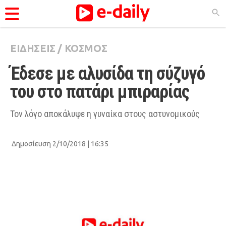
ΕΙΔΗΣΕΙΣ
/
ΚΟΣΜΟΣ
ΚΑΤΗΓΟΡΊΕΣ
Έδεσε με αλυσίδα τη σύζυγό 
Ειδήσεις
του στο πατάρι μπιραρίας
Θέματα
Videos
Τον λόγο αποκάλυψε η γυναίκα στους αστυνομικούς
Podcasts
Δημοσίευση 2/10/2018 | 16:35
Viral
Life
City Guide
Pop Culture
Agenda