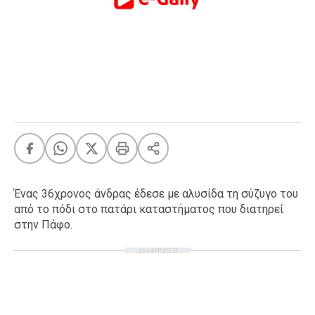
FEEDS
Πάσχα
Eurovision
Retro
Summer
OMG
LOL
A-List
LGBTQI+
Ένας 36χρονος άνδρας έδεσε με αλυσίδα τη σύζυγο του
Xmas
από το πόδι στο πατάρι καταστήματος που διατηρεί
στην Πάφο.
ΔΙΑΦΗΜΙΣΗ
LIFE
Food
Body+Mind