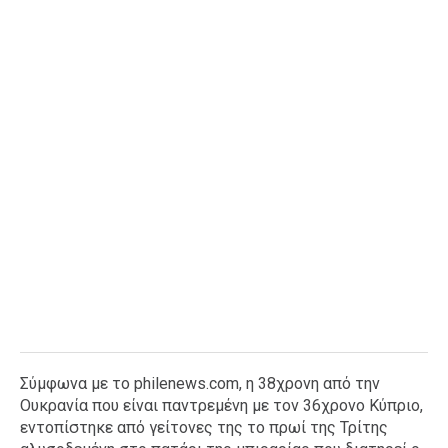
Ταξίδια
Style
Σπίτι
Family
Σχέσεις
AGENDA
Agenda
Επιλογές
Εισιτήρια
Σύμφωνα με το philenews.com, η 38χρονη από την
Ουκρανία που είναι παντρεμένη με τον 36χρονο Κύπριο,
εντοπίστηκε από γείτονες της το πρωί της Τρίτης