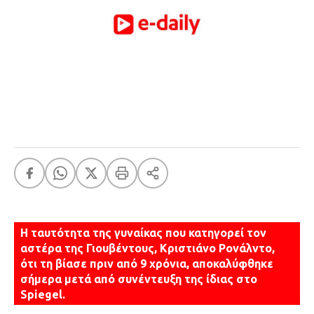
FEEDS
Πάσχα
Eurovision
Retro
Summer
OMG
LOL
A-List
LGBTQI+
Xmas
Η ταυτότητα της γυναίκας που κατηγορεί τον
αστέρα της Γιουβέντους, Κριστιάνο Ρονάλντο,
ότι τη βίασε πριν από 9 χρόνια, αποκαλύφθηκε
LIFE
σήμερα μετά από συνέντευξη της ίδιας στο
Spiegel.
Food
Body+Mind