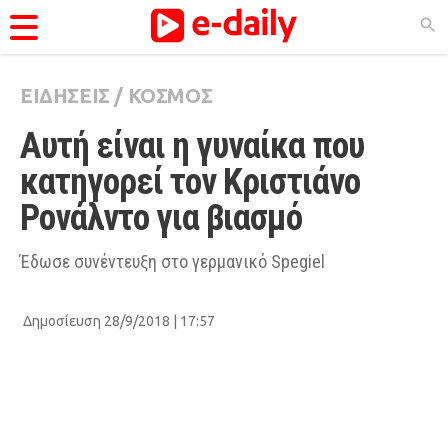
ΕΙΔΗΣΕΙΣ
/
ΚΟΣΜΟΣ
ΚΑΤΗΓΟΡΊΕΣ
Αυτή είναι η γυναίκα που 
Ειδήσεις
κατηγορεί τον Κριστιάνο 
Θέματα
Ρονάλντο για βιασμό
Videos
Podcasts
Έδωσε συνέντευξη στο γερμανικό Spegiel
Viral
Δημοσίευση 28/9/2018 | 17:57
Life
City Guide
Pop Culture
Agenda