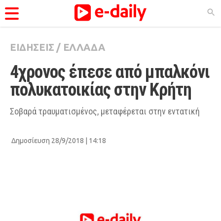
ΕΙΔΗΣΕΙΣ
/
ΕΛΛΑΔΑ
ΚΑΤΗΓΟΡΊΕΣ
4χρονος έπεσε από μπαλκόνι 
Ειδήσεις
πολυκατοικίας στην Κρήτη
Θέματα
Videos
Σοβαρά τραυματισμένος, μεταφέρεται στην εντατική
Podcasts
Δημοσίευση 28/9/2018 | 14:18
Viral
Life
City Guide
Pop Culture
Agenda