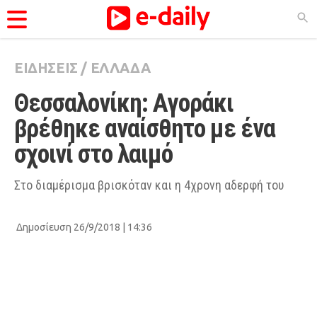
ΕΙΔΗΣΕΙΣ
/
ΕΛΛΑΔΑ
ΚΑΤΗΓΟΡΊΕΣ
Θεσσαλονίκη: Αγοράκι 
Ειδήσεις
βρέθηκε αναίσθητο με ένα 
Θέματα
σχοινί στο λαιμό
Videos
Podcasts
Στο διαμέρισμα βρισκόταν και η 4χρονη αδερφή του
Viral
Δημοσίευση 26/9/2018 | 14:36
Life
City Guide
Pop Culture
Agenda