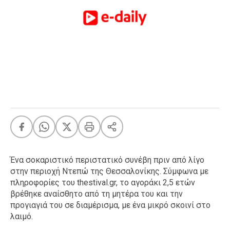
FEEDS
Πάσχα
Eurovision
Retro
Summer
OMG
LOL
A-List
LGBTQI+
Xmas
Ένα σοκαριστικό περιστατικό συνέβη πριν από λίγο
στην περιοχή Ντεπώ της Θεσσαλονίκης. Σύμφωνα με
πληροφορίες του thestival.gr, το αγοράκι 2,5 ετών
βρέθηκε αναίσθητο από τη μητέρα του και την
LIFE
προγιαγιά του σε διαμέρισμα, με ένα μικρό σκοινί στο
λαιμό.
Food
Body+Mind